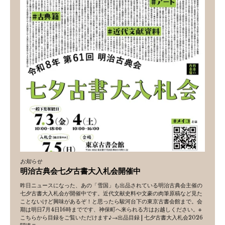
お知らせ
明治古典会七夕古書大入札会開催中
昨日ニュースになった、あの「雪国」も出品されている明治古典会主催の
七夕古書大入札会が開催中です。近代文献史料や文豪の肉筆原稿など見た
ことないけど興味があるぞ！と思ったら駿河台下の東京古書会館まで。会
期は明日7月4日16時までです、神保町へ来られる方はお越しください。※
こちらから目録をご覧いただけます♪→出品目録 | 七夕古書大入札会2026