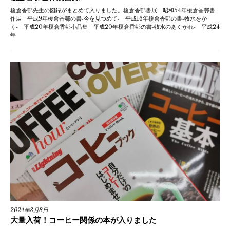
榎倉香邨先生の図録がまとめて入りました。榎倉香邨書展 昭和54年榎倉香邨書
作展 平成9年榎倉香邨の書‐今を見つめて‐ 平成16年榎倉香邨の書‐牧水をか
く‐ 平成20年榎倉香邨小品集 平成20年榎倉香邨の書‐牧水のあくがれ‐ 平成24
年
2024年3月8日
大量入荷！コーヒー関係の本が入りました