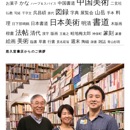
中国美術
かな
中国書道
お菓子
二玄社
ハーブ＆スパイス
図録
山岳
料
呉昌碩
字典
展覧会
手本
仏教
写経
千字文
唐代
書道
日本美術
理
明清
日本書道
木版画
日下部鳴鶴
法帖
清代
篆刻
楷書
畦地梅太郎
版画
漢字
王羲之
篆書
神保町
美術
絵画
週末
草書
行書
陶磁
臨書
雑誌
貫名菘翁
青山杉雨
隷書
悠久堂書店からのご挨拶