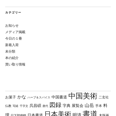
カテゴリー
お知らせ
メディア掲載
今日の１冊
新着入荷
未分類
本の紹介
買い取り情報
中国美術
かな
中国書道
お菓子
二玄社
ハーブ＆スパイス
図録
山岳
料
呉昌碩
字典
展覧会
手本
仏教
写経
千字文
唐代
書道
日本美術
理
明清
日本書道
木版画
日下部鳴鶴