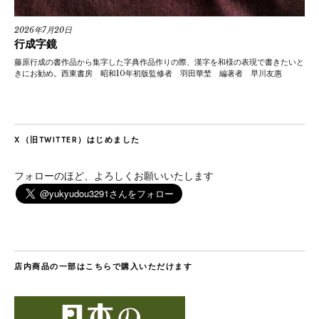
2026年7月20日
行成字鏡
藤原行成の書作品から集字した字典作品作りの際、漢字を和様の表現で書きたいと
きにお勧め。西東書房 昭和10年初版監修者 羽田華埜 編著者 早川友惠
X（旧TWITTER）はじめました
フォローのほど、よろしくお願いいたします
店内商品の一部はこちらで購入いただけます