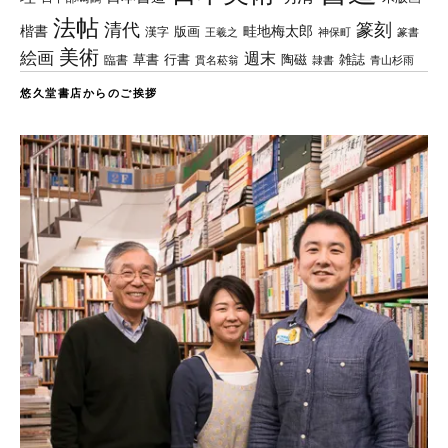
法帖
清代
篆刻
楷書
畦地梅太郎
版画
漢字
王羲之
篆書
神保町
美術
絵画
週末
草書
行書
陶磁
臨書
雑誌
貫名菘翁
青山杉雨
隷書
悠久堂書店からのご挨拶