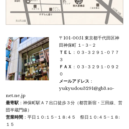
〒101-0051 東京都千代田区神
田神保町 １−３−２
ＴＥＬ
：０３-３２９１-０７７
３
ＦＡＸ
：０３-３２９１-０９２
０
メールアドレス
：
yukyudou3291@gb3.so-
net.ne.jp
最寄駅
：神保町駅Ａ７出口徒歩３分（都営新宿・三田線、営
団半蔵門線）
営業時間
：平日１０:１５−１８:４５ 祭日１０:４５−１８:
１５