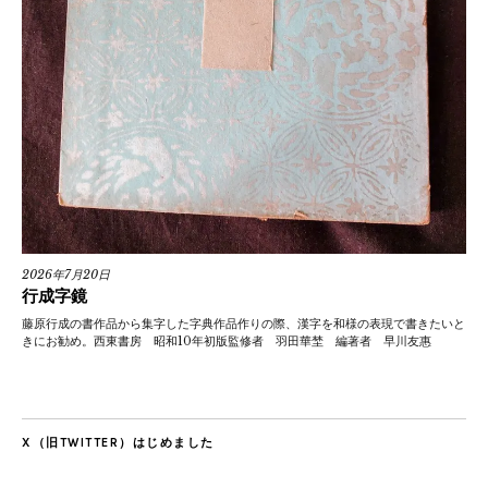
2026年7月20日
行成字鏡
藤原行成の書作品から集字した字典作品作りの際、漢字を和様の表現で書きたいと
きにお勧め。西東書房 昭和10年初版監修者 羽田華埜 編著者 早川友惠
X（旧TWITTER）はじめました