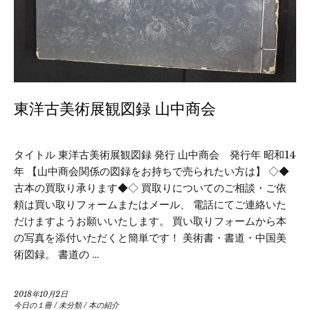
東洋古美術展観図録 山中商会
タイトル 東洋古美術展観図録 発行 山中商会 発行年 昭和14
年 【山中商会関係の図録をお持ちで売られたい方は】 ◇◆
古本の買取り承ります◆◇ 買取りについてのご相談・ご依
頼は買い取りフォームまたはメール、 電話にてご連絡いた
だけますようお願いいたします。 買い取りフォームから本
の写真を添付いただくと簡単です！ 美術書・書道・中国美
術図録。 書道の …
2018年10月2日
今日の１冊
/
未分類
/
本の紹介