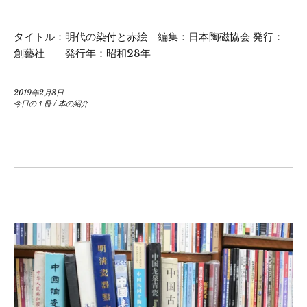
タイトル：明代の染付と赤絵 編集：日本陶磁協会 発行：
創藝社 発行年：昭和28年
2019年2月8日
今日の１冊
/
本の紹介