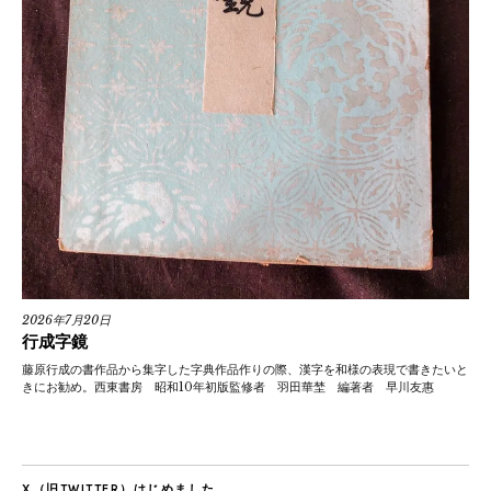
2026年7月20日
行成字鏡
藤原行成の書作品から集字した字典作品作りの際、漢字を和様の表現で書きたいと
きにお勧め。西東書房 昭和10年初版監修者 羽田華埜 編著者 早川友惠
X（旧TWITTER）はじめました