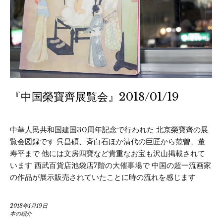
『中国榮寶齊展覧会』2018/01/19
中華人民共和国建国30周年記念で行われた 北京榮寶齊の展
覧会図録です 呉昌碩、斉白石ほか清代の巨匠から范曽、董
寿平まで 他には文房四寶など貴重なお宝も沢山掲載されて
います 西武百貨店池袋店7階の大催事場で 中国の超一流画家
の作品が展示販売されていたことに時の流れを感じます
2018年1月19日
本の紹介