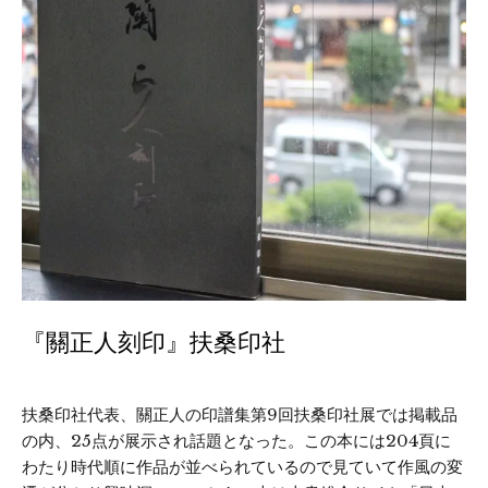
『關正人刻印』扶桑印社
扶桑印社代表、關正人の印譜集第9回扶桑印社展では掲載品
の内、25点が展示され話題となった。この本には204頁に
わたり時代順に作品が並べられているので見ていて作風の変