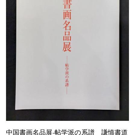
中国書画名品展‐帖学派の系譜 謙慎書道