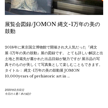
展覧会図録/JOMON 縄文-1万年の美の
鼓動
2018年に東京国立博物館で開催され大人気だった『縄文
展-1万年の美の鼓動』展の図録です。 とても詳しい解説と出
土地と所蔵先が書かれた出品目録が魅力ですが 展示品の写
真そのものが美しくて写真集として楽しむこともできます。
タイトル： 縄文-1万年の美の鼓動展 JOMON
10,000years of prehistoric art in …
2020年2月12日
今日の１冊
/
本の紹介