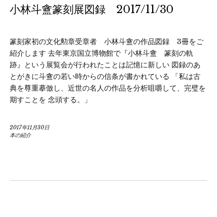
小林斗盦篆刻展図録 2017/11/30
篆刻家初の文化勲章受章者 小林斗盦の作品図録 3冊をご
紹介します 去年東京国立博物館で『小林斗盦 篆刻の軌
跡』という展覧会が行われたことは記憶に新しい 図録のあ
とがきに斗盦の若い時からの信条が書かれている 「私は古
典を尊重摹倣し、近世の名人の作品を分析咀嚼して、完璧を
期すことを 念頭する。」
2017年11月30日
本の紹介