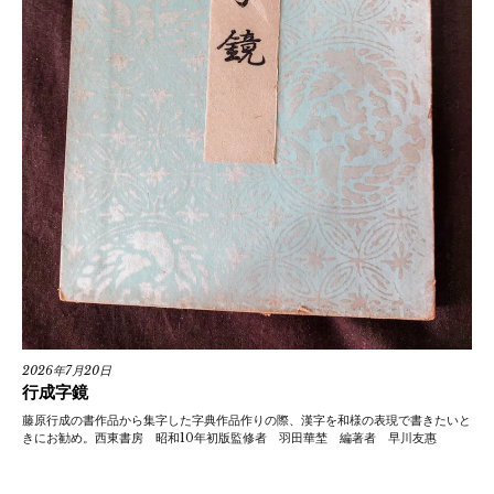
2026年7月20日
行成字鏡
藤原行成の書作品から集字した字典作品作りの際、漢字を和様の表現で書きたいと
きにお勧め。西東書房 昭和10年初版監修者 羽田華埜 編著者 早川友惠