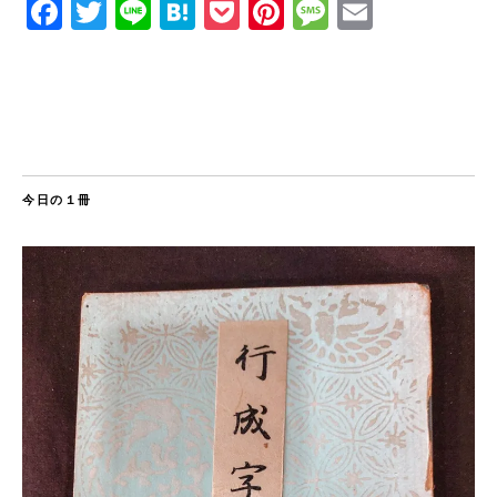
Facebook
Twitter
Line
Hatena
Pocket
Pinterest
Message
Email
今日の１冊