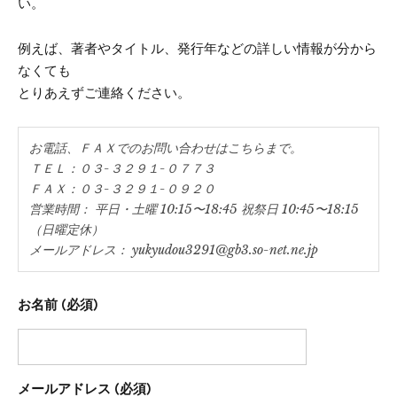
い。
例えば、著者やタイトル、発行年などの詳しい情報が分から
なくても
とりあえずご連絡ください。
お電話、ＦＡＸでのお問い合わせはこちらまで。
ＴＥＬ：０３-３２９１-０７７３
ＦＡＸ：０３-３２９１-０９２０
営業時間： 平日・土曜 10:15〜18:45 祝祭日 10:45〜18:15
（日曜定休）
メールアドレス： yukyudou3291@gb3.so-net.ne.jp
お名前 (必須)
メールアドレス (必須)