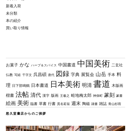
新着入荷
未分類
本の紹介
買い取り情報
中国美術
かな
中国書道
お菓子
二玄社
ハーブ＆スパイス
図録
山岳
料
呉昌碩
字典
展覧会
手本
仏教
写経
千字文
唐代
書道
日本美術
理
明清
日本書道
木版画
日下部鳴鶴
法帖
清代
篆刻
楷書
畦地梅太郎
版画
漢字
王羲之
篆書
神保町
美術
絵画
週末
草書
行書
陶磁
臨書
雑誌
貫名菘翁
青山杉雨
隷書
悠久堂書店からのご挨拶