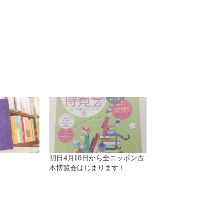
明日4月16日から全ニッポン古
本博覧会はじまります！
est
sage
mail