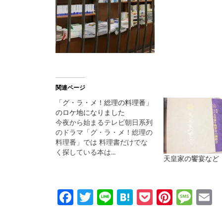
関連ページ
「グ・ラ・メ！総理の料理番」
のロケ地になりました
今夜から始まるテレビ朝日系列
のドラマ「グ・ラ・メ！総理の
料理番」では 料理書だけでな
く探している本は…
天皇家の饗宴など
Facebook
Twitter
Line
Hatena
Pocket
Pinter
Mes
E