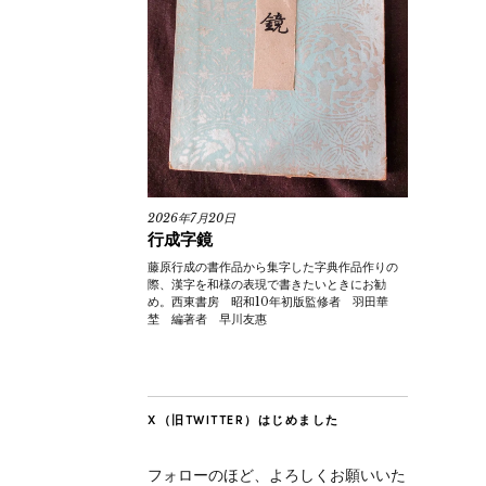
2026年7月20日
行成字鏡
藤原行成の書作品から集字した字典作品作りの
際、漢字を和様の表現で書きたいときにお勧
め。西東書房 昭和10年初版監修者 羽田華
埜 編著者 早川友惠
X（旧TWITTER）はじめました
フォローのほど、よろしくお願いいた