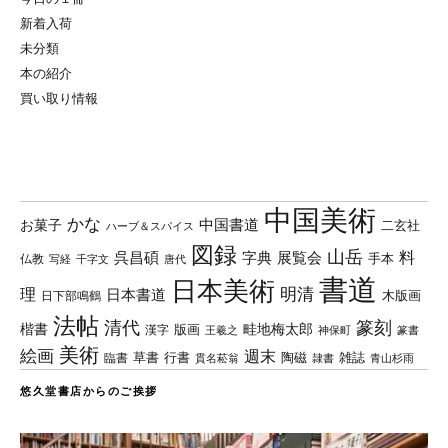
新着入荷
未分類
本の紹介
買い取り情報
中国美術
かな
中国書道
お菓子
二玄社
ハーブ＆スパイス
図録
山岳
料
呉昌碩
字典
展覧会
手本
仏教
写経
千字文
唐代
書道
日本美術
理
明清
日本書道
木版画
日下部鳴鶴
法帖
清代
篆刻
楷書
畦地梅太郎
版画
漢字
王羲之
篆書
神保町
美術
絵画
週末
草書
行書
陶磁
臨書
雑誌
貫名菘翁
青山杉雨
隷書
悠久堂書店からのご挨拶