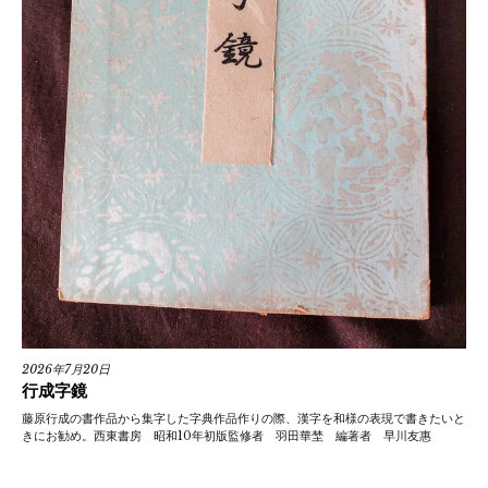
2026年7月20日
行成字鏡
藤原行成の書作品から集字した字典作品作りの際、漢字を和様の表現で書きたいと
きにお勧め。西東書房 昭和10年初版監修者 羽田華埜 編著者 早川友惠