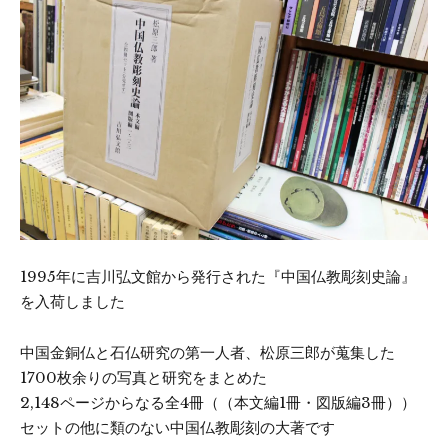
1995年に吉川弘文館から発行された『中国仏教彫刻史論』
を入荷しました
中国金銅仏と石仏研究の第一人者、松原三郎が蒐集した
1700枚余りの写真と研究をまとめた
2,148ページからなる全4冊（（本文編1冊・図版編3冊））
セットの他に類のない中国仏教彫刻の大著です