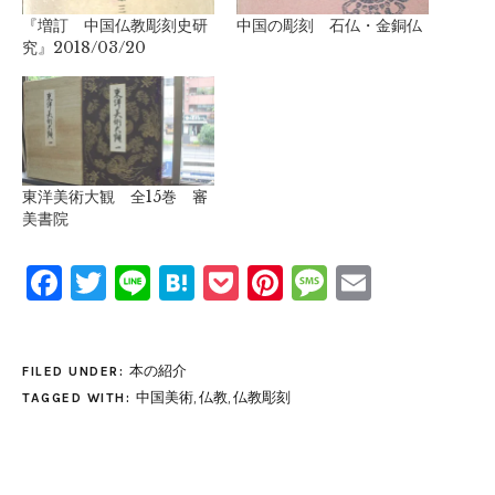
『増訂 中国仏教彫刻史研
中国の彫刻 石仏・金銅仏
究』2018/03/20
東洋美術大観 全15巻 審
美書院
Facebook
Twitter
Line
Hatena
Pocket
Pinterest
Message
Email
本の紹介
FILED UNDER:
中国美術
,
仏教
,
仏教彫刻
TAGGED WITH: