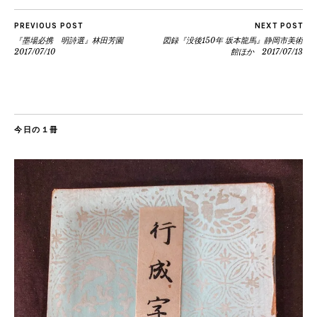
PREVIOUS POST
NEXT POST
『墨場必携 明詩選』林田芳園
図録『没後150年 坂本龍馬』静岡市美術
2017/07/10
館ほか 2017/07/13
今日の１冊