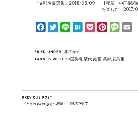
『支那名畫選集』2018/03/09
【秘蔵 中国摺扇
を楽しむ 2017/01
Facebook
Twitter
Line
Hatena
Pocket
Pinter
Mes
E
本の紹介
FILED UNDER:
中国美術
,
清代
,
絵画
,
美術
,
花鳥画
TAGGED WITH:
PREVIOUS POST
「アリの巣の生きもの図鑑」 2017/06/17