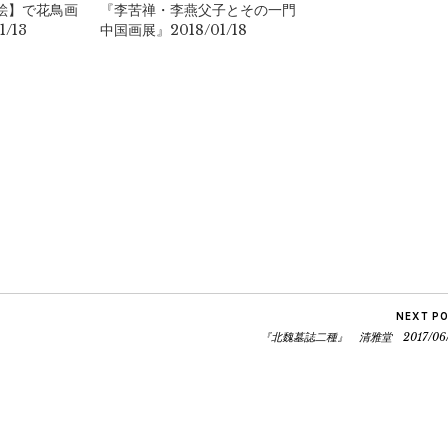
絵】で花鳥画
『李苦禅・李燕父子とその一門
/13
中国画展』2018/01/18
est
sage
mail
NEXT P
『北魏墓誌二種』 清雅堂 2017/06/