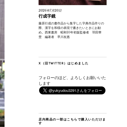
2026年7月20日
行成字鏡
藤原行成の書作品から集字した字典作品作りの
際、漢字を和様の表現で書きたいときにお勧
め。西東書房 昭和10年初版監修者 羽田華
埜 編著者 早川友惠
X（旧TWITTER）はじめました
フォローのほど、よろしくお願いいた
します
店内商品の一部はこちらで購入いただけま
す