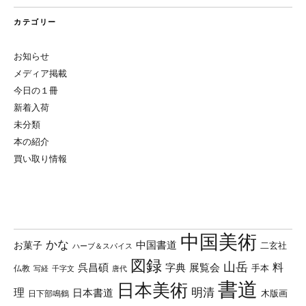
カテゴリー
お知らせ
メディア掲載
今日の１冊
新着入荷
未分類
本の紹介
買い取り情報
中国美術
かな
中国書道
お菓子
二玄社
ハーブ＆スパイス
図録
山岳
料
呉昌碩
字典
展覧会
手本
仏教
写経
千字文
唐代
書道
日本美術
理
明清
日本書道
木版画
日下部鳴鶴