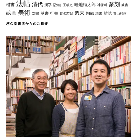
法帖
清代
篆刻
楷書
畦地梅太郎
版画
漢字
王羲之
篆書
神保町
美術
絵画
週末
草書
行書
陶磁
臨書
雑誌
貫名菘翁
青山杉雨
隷書
悠久堂書店からのご挨拶