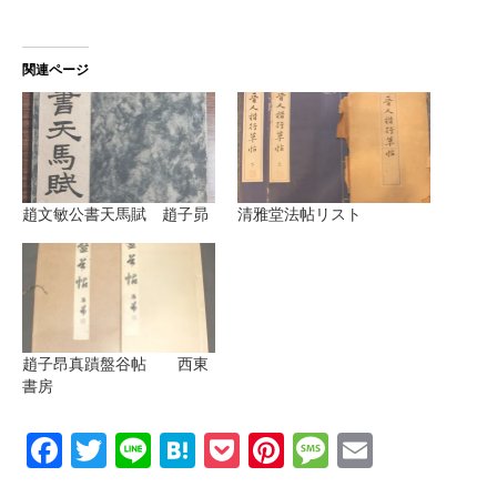
関連ページ
趙文敏公書天馬賦 趙子昴
清雅堂法帖リスト
趙子昂真蹟盤谷帖 西東
書房
Facebook
Twitter
Line
Hatena
Pocket
Pinterest
Message
Email