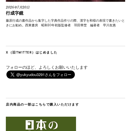
2026年7月20日
行成字鏡
藤原行成の書作品から集字した字典作品作りの際、漢字を和様の表現で書きたいと
きにお勧め。西東書房 昭和10年初版監修者 羽田華埜 編著者 早川友惠
X（旧TWITTER）はじめました
フォローのほど、よろしくお願いいたします
店内商品の一部はこちらで購入いただけます