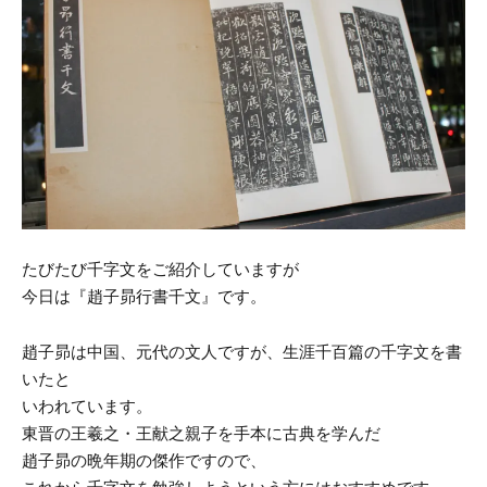
たびたび千字文をご紹介していますが
今日は『趙子昴行書千文』です。
趙子昴は中国、元代の文人ですが、生涯千百篇の千字文を書
いたと
いわれています。
東晋の王羲之・王献之親子を手本に古典を学んだ
趙子昴の晩年期の傑作ですので、