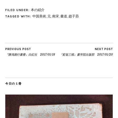
本の紹介
FILED UNDER:
中国美術
,
元
,
南宋
,
書道
,
趙子昴
TAGGED WITH:
PREVIOUS POST
NEXT POST
『陳鴻壽行書冊』白紅社 2017/01/18
『菘翁三稿』書学院出版部 2017/01/20
今日の１冊