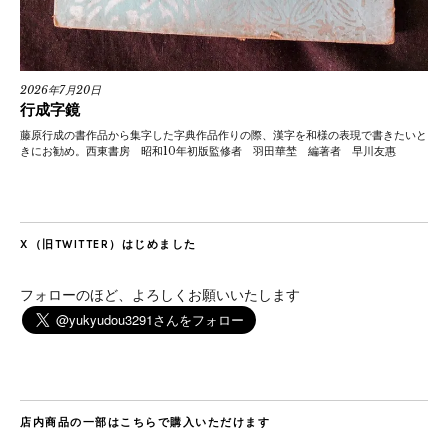
2026年7月20日
行成字鏡
藤原行成の書作品から集字した字典作品作りの際、漢字を和様の表現で書きたいと
きにお勧め。西東書房 昭和10年初版監修者 羽田華埜 編著者 早川友惠
X（旧TWITTER）はじめました
フォローのほど、よろしくお願いいたします
店内商品の一部はこちらで購入いただけます