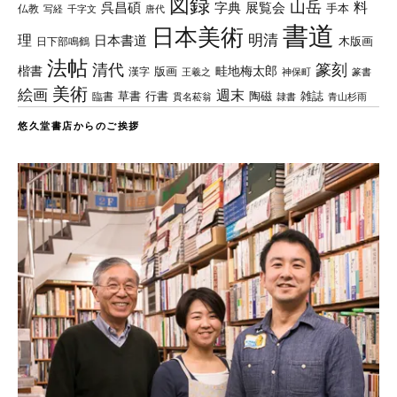
図録
山岳
料
呉昌碩
字典
展覧会
手本
仏教
写経
千字文
唐代
書道
日本美術
理
明清
日本書道
木版画
日下部鳴鶴
法帖
清代
篆刻
楷書
畦地梅太郎
版画
漢字
王羲之
篆書
神保町
美術
絵画
週末
草書
行書
陶磁
臨書
雑誌
貫名菘翁
青山杉雨
隷書
悠久堂書店からのご挨拶