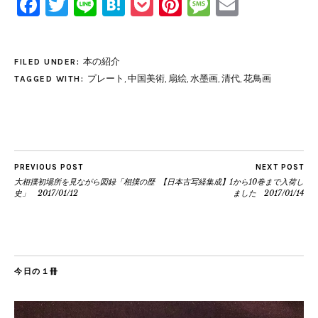
Facebook
Twitter
Line
Hatena
Pocket
Pinterest
Message
Email
本の紹介
FILED UNDER:
プレート
,
中国美術
,
扇絵
,
水墨画
,
清代
,
花鳥画
TAGGED WITH:
PREVIOUS POST
NEXT POST
大相撲初場所を見ながら図録「相撲の歴
【日本古写経集成】1から10巻まで入荷し
史」 2017/01/12
ました 2017/01/14
今日の１冊