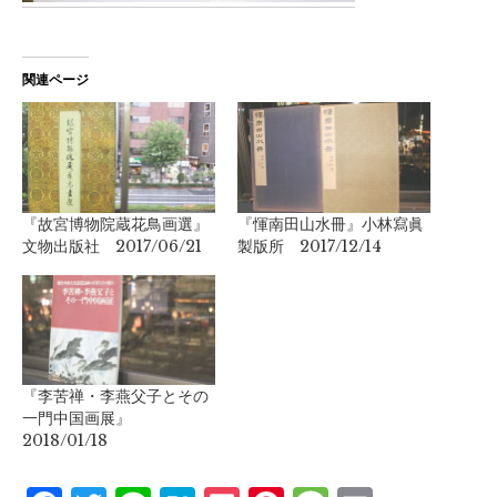
関連ページ
『故宮博物院蔵花鳥画選』
『惲南田山水冊』小林寫眞
文物出版社 2017/06/21
製版所 2017/12/14
『李苦禅・李燕父子とその
一門中国画展』
2018/01/18