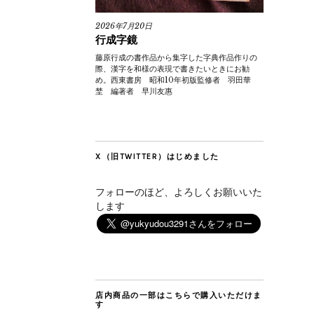
2026年7月20日
行成字鏡
藤原行成の書作品から集字した字典作品作りの
際、漢字を和様の表現で書きたいときにお勧
め。西東書房 昭和10年初版監修者 羽田華
埜 編著者 早川友惠
X（旧TWITTER）はじめました
フォローのほど、よろしくお願いいた
します
店内商品の一部はこちらで購入いただけま
す