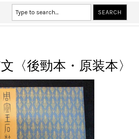
鼓文〈後勁本・原装本〉