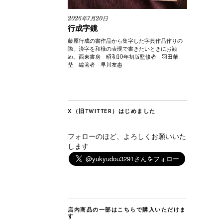
2026年7月20日
行成字鏡
藤原行成の書作品から集字した字典作品作りの
際、漢字を和様の表現で書きたいときにお勧
め。西東書房 昭和10年初版監修者 羽田華
埜 編著者 早川友惠
X（旧TWITTER）はじめました
フォローのほど、よろしくお願いいた
します
店内商品の一部はこちらで購入いただけま
す