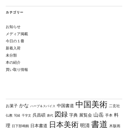
カテゴリー
お知らせ
メディア掲載
今日の１冊
新着入荷
未分類
本の紹介
買い取り情報
中国美術
かな
中国書道
お菓子
二玄社
ハーブ＆スパイス
図録
山岳
料
呉昌碩
字典
展覧会
手本
仏教
写経
千字文
唐代
書道
日本美術
理
明清
日本書道
木版画
日下部鳴鶴