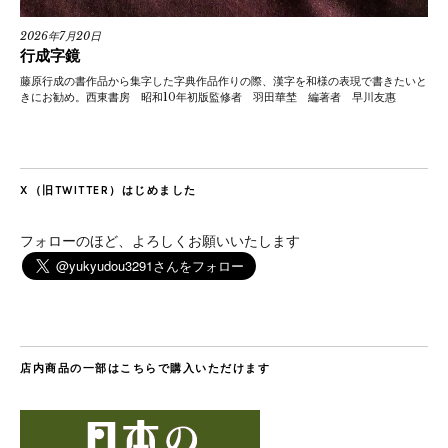
2026年7月20日
行成字鏡
藤原行成の書作品から集字した字典作品作りの際、漢字を和様の表現で書きたいと
きにお勧め。西東書房 昭和10年初版監修者 羽田華埜 編著者 早川友惠
X（旧TWITTER）はじめました
フォローのほど、よろしくお願いいたします
店内商品の一部はこちらで購入いただけます