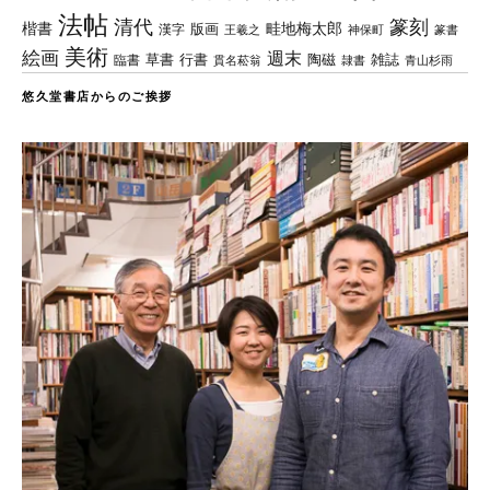
法帖
清代
篆刻
楷書
畦地梅太郎
版画
漢字
王羲之
篆書
神保町
美術
絵画
週末
草書
行書
陶磁
臨書
雑誌
貫名菘翁
青山杉雨
隷書
悠久堂書店からのご挨拶