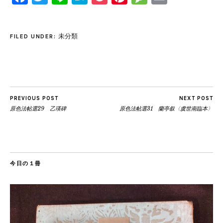
未分類
FILED UNDER:
PREVIOUS POST
NEXT POST
原色法帖選29 乙瑛碑
原色法帖選31 蘭亭叙〈虞世南臨本〉
今日の１冊