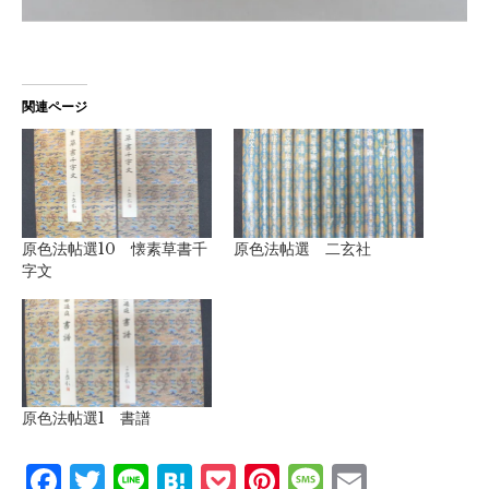
関連ページ
原色法帖選10 懐素草書千
原色法帖選 二玄社
字文
原色法帖選1 書譜
Facebook
Twitter
Line
Hatena
Pocket
Pinterest
Message
Email