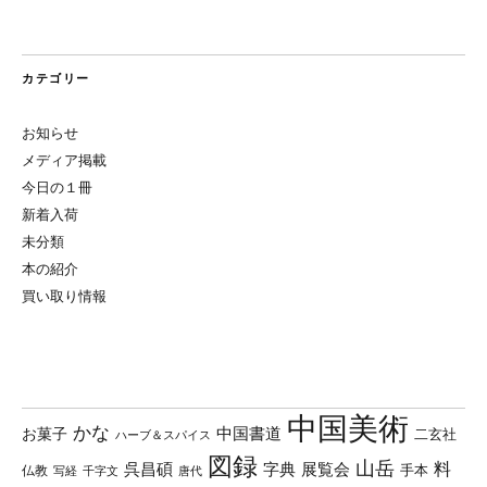
カテゴリー
お知らせ
メディア掲載
今日の１冊
新着入荷
未分類
本の紹介
買い取り情報
中国美術
かな
中国書道
お菓子
二玄社
ハーブ＆スパイス
図録
山岳
料
呉昌碩
字典
展覧会
手本
仏教
写経
千字文
唐代