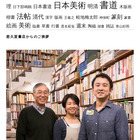
書道
日本美術
理
明清
日本書道
木版画
日下部鳴鶴
法帖
清代
篆刻
楷書
畦地梅太郎
版画
漢字
王羲之
篆書
神保町
美術
絵画
週末
草書
行書
陶磁
臨書
雑誌
貫名菘翁
青山杉雨
隷書
悠久堂書店からのご挨拶