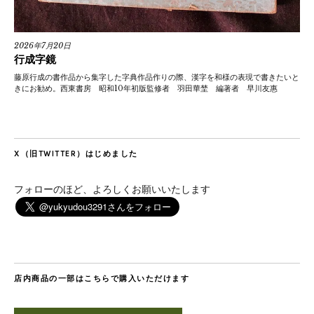
2026年7月20日
行成字鏡
藤原行成の書作品から集字した字典作品作りの際、漢字を和様の表現で書きたいと
きにお勧め。西東書房 昭和10年初版監修者 羽田華埜 編著者 早川友惠
X（旧TWITTER）はじめました
フォローのほど、よろしくお願いいたします
店内商品の一部はこちらで購入いただけます