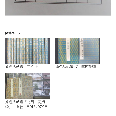
関連ページ
原色法帖選 二玄社
原色法帖選47 李広業碑
原色法帖選『北魏 高貞
碑』二玄社 2018/07/12