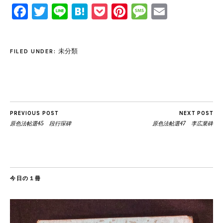
Facebook
Twitter
Line
Hatena
Pocket
Pinterest
Message
Email
未分類
FILED UNDER:
PREVIOUS POST
NEXT POST
原色法帖選45 段行琛碑
原色法帖選47 李広業碑
今日の１冊