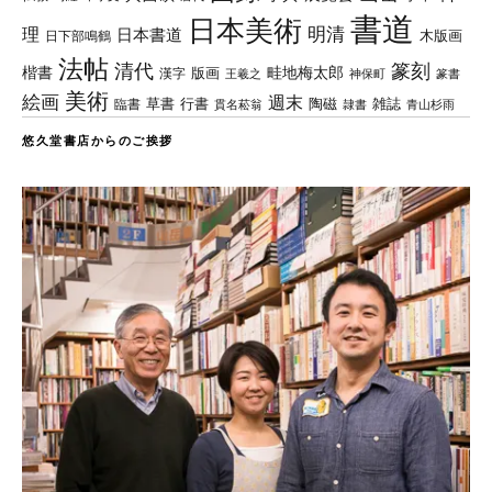
書道
日本美術
理
明清
日本書道
木版画
日下部鳴鶴
法帖
清代
篆刻
楷書
畦地梅太郎
版画
漢字
王羲之
篆書
神保町
美術
絵画
週末
草書
行書
陶磁
臨書
雑誌
貫名菘翁
青山杉雨
隷書
悠久堂書店からのご挨拶