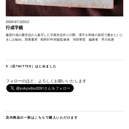
2026年7月20日
行成字鏡
藤原行成の書作品から集字した字典作品作りの際、漢字を和様の表現で書きたいと
きにお勧め。西東書房 昭和10年初版監修者 羽田華埜 編著者 早川友惠
X（旧TWITTER）はじめました
フォローのほど、よろしくお願いいたします
店内商品の一部はこちらで購入いただけます