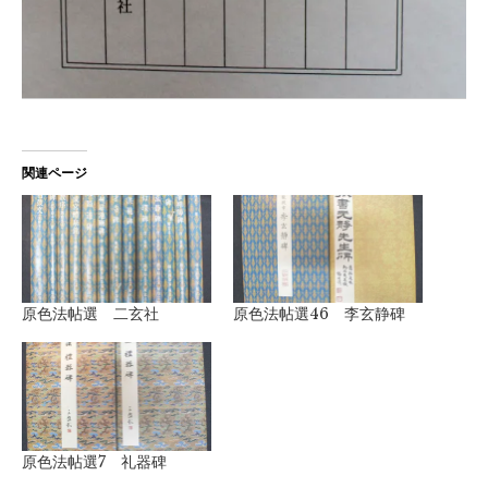
関連ページ
原色法帖選 二玄社
原色法帖選46 李玄静碑
原色法帖選7 礼器碑