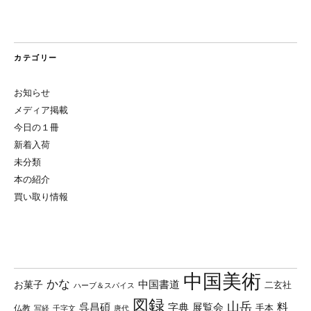
カテゴリー
お知らせ
メディア掲載
今日の１冊
新着入荷
未分類
本の紹介
買い取り情報
中国美術
かな
中国書道
お菓子
二玄社
ハーブ＆スパイス
図録
山岳
料
呉昌碩
字典
展覧会
手本
仏教
写経
千字文
唐代