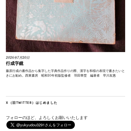
2026年7月20日
行成字鏡
藤原行成の書作品から集字した字典作品作りの際、漢字を和様の表現で書きたいと
きにお勧め。西東書房 昭和10年初版監修者 羽田華埜 編著者 早川友惠
X（旧TWITTER）はじめました
フォローのほど、よろしくお願いいたします