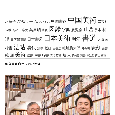
中国美術
かな
中国書道
お菓子
二玄社
ハーブ＆スパイス
図録
山岳
料
呉昌碩
字典
展覧会
手本
仏教
写経
千字文
唐代
書道
日本美術
理
明清
日本書道
木版画
日下部鳴鶴
法帖
清代
篆刻
楷書
畦地梅太郎
版画
漢字
王羲之
篆書
神保町
美術
絵画
週末
草書
行書
陶磁
臨書
雑誌
貫名菘翁
青山杉雨
隷書
悠久堂書店からのご挨拶