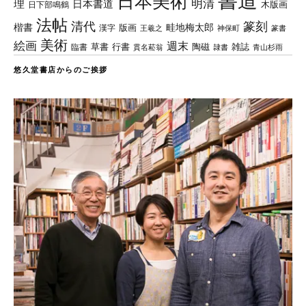
書道
日本美術
理
明清
日本書道
木版画
日下部鳴鶴
法帖
清代
篆刻
楷書
畦地梅太郎
版画
漢字
王羲之
篆書
神保町
美術
絵画
週末
草書
行書
陶磁
臨書
雑誌
貫名菘翁
青山杉雨
隷書
悠久堂書店からのご挨拶