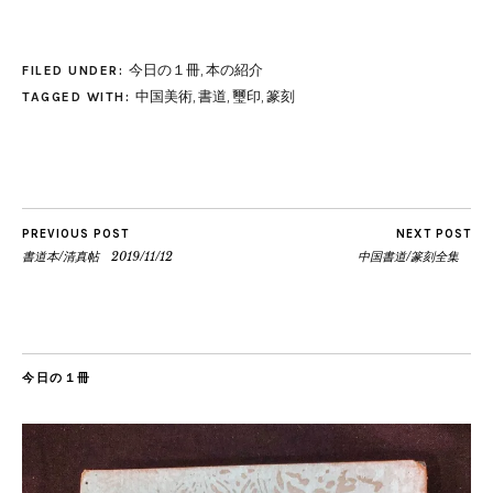
今日の１冊
,
本の紹介
FILED UNDER:
中国美術
,
書道
,
璽印
,
篆刻
TAGGED WITH:
PREVIOUS POST
NEXT POST
書道本/清真帖 2019/11/12
中国書道/篆刻全集
今日の１冊