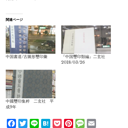
関連ページ
中国書道/古圖形璽印彙
『中国璽印類編』二玄社
2018/03/26
中國璽印集粹 二玄社 平
成9年
Facebook
Twitter
Line
Hatena
Pocket
Pinterest
Message
Email