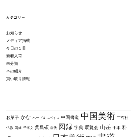
カテゴリー
お知らせ
メディア掲載
今日の１冊
新着入荷
未分類
本の紹介
買い取り情報
中国美術
かな
中国書道
お菓子
二玄社
ハーブ＆スパイス
図録
山岳
料
呉昌碩
字典
展覧会
手本
仏教
写経
千字文
唐代