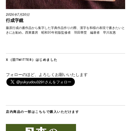
2026年7月20日
行成字鏡
藤原行成の書作品から集字した字典作品作りの際、漢字を和様の表現で書きたいと
きにお勧め。西東書房 昭和10年初版監修者 羽田華埜 編著者 早川友惠
X（旧TWITTER）はじめました
フォローのほど、よろしくお願いいたします
店内商品の一部はこちらで購入いただけます