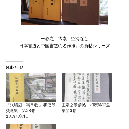
王羲之・懐素・空海など
日本書道と中国書道の名作揃いの折帖シリーズ
関連ページ
『張瑞図 鳴皋歌 』和漢墨
王羲之墨蹟帖 和漢墨寶選
寶選集 第28巻
集第3巻
2018/07/10