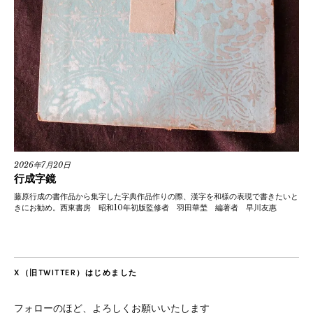
2026年7月20日
行成字鏡
藤原行成の書作品から集字した字典作品作りの際、漢字を和様の表現で書きたいと
きにお勧め。西東書房 昭和10年初版監修者 羽田華埜 編著者 早川友惠
X（旧TWITTER）はじめました
フォローのほど、よろしくお願いいたします