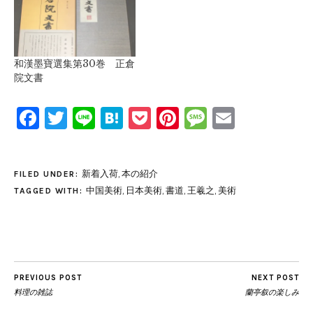
和漢墨寶選集第30巻 正倉
院文書
Facebook
Twitter
Line
Hatena
Pocket
Pinterest
Message
Email
新着入荷
,
本の紹介
FILED UNDER:
中国美術
,
日本美術
,
書道
,
王羲之
,
美術
TAGGED WITH:
PREVIOUS POST
NEXT POST
料理の雑誌
蘭亭叙の楽しみ