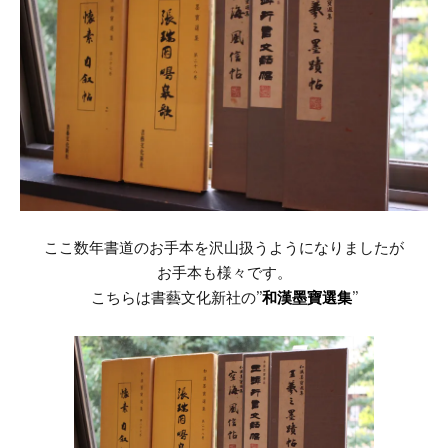
ここ数年書道のお手本を沢山扱うようになりましたが
お手本も様々です。
こちらは書藝文化新社の”
和漢墨寶選集
”