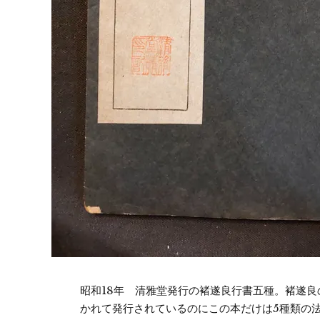
昭和18年 清雅堂発行の褚遂良行書五種。褚遂
かれて発行されているのにこの本だけは5種類の