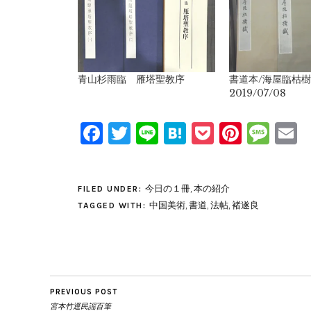
青山杉雨臨 雁塔聖教序
書道本/海屋臨枯
2019/07/08
Facebook
Twitter
Line
Hatena
Pocket
Pinter
Mes
E
今日の１冊
,
本の紹介
FILED UNDER:
中国美術
,
書道
,
法帖
,
褚遂良
TAGGED WITH:
PREVIOUS POST
宮本竹逕民謡百筆