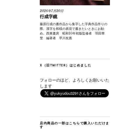
2026年7月20日
行成字鏡
藤原行成の書作品から集字した字典作品作りの
際、漢字を和様の表現で書きたいときにお勧
め。西東書房 昭和10年初版監修者 羽田華
埜 編著者 早川友惠
X（旧TWITTER）はじめました
フォローのほど、よろしくお願いいた
します
店内商品の一部はこちらで購入いただけま
す