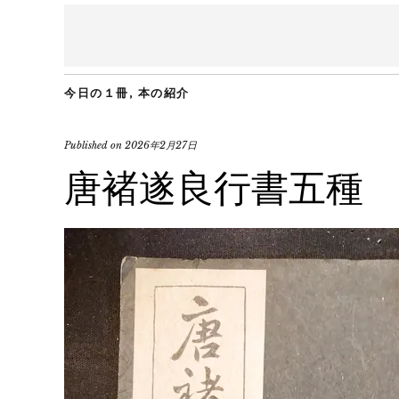
今日の１冊
,
本の紹介
Published on
2026年2月27日
唐褚遂良行書五種