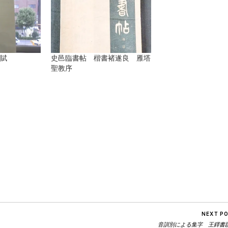
樹賦
史邑臨書帖 楷書褚遂良 雁塔
聖教序
est
sage
mail
NEXT P
音訓別による集字 王鐸書