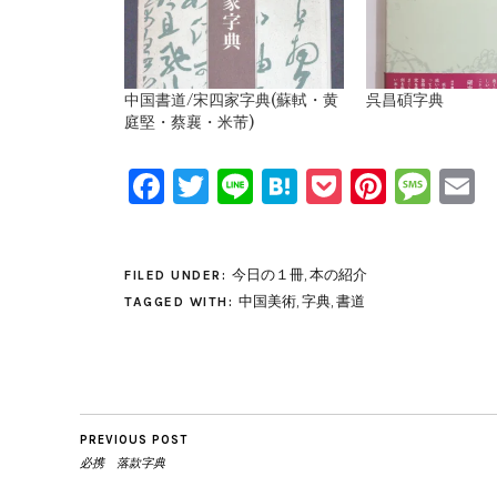
中国書道/宋四家字典(蘇軾・黄
呉昌碩字典
庭堅・蔡襄・米芾)
Facebook
Twitter
Line
Hatena
Pocket
Pinter
Mes
E
今日の１冊
,
本の紹介
FILED UNDER:
中国美術
,
字典
,
書道
TAGGED WITH:
PREVIOUS POST
必携 落款字典