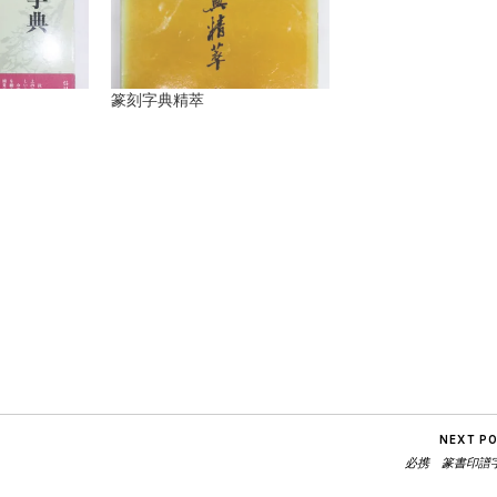
篆刻字典精萃
est
sage
mail
NEXT P
必携 篆書印譜