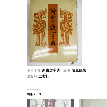
タイトル
新書道字典
編者
藤原鶴来
出版社
二玄社
関連ページ