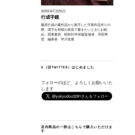
2026年7月20日
行成字鏡
藤原行成の書作品から集字した字典作品作りの
際、漢字を和様の表現で書きたいときにお勧
め。西東書房 昭和10年初版監修者 羽田華
埜 編著者 早川友惠
X（旧TWITTER）はじめました
フォローのほど、よろしくお願いいた
します
店内商品の一部はこちらで購入いただけま
す