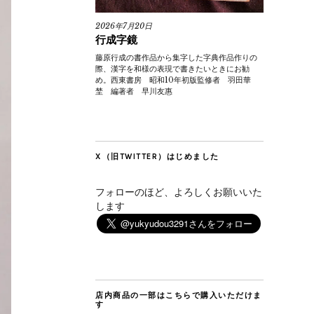
2026年7月20日
行成字鏡
藤原行成の書作品から集字した字典作品作りの
際、漢字を和様の表現で書きたいときにお勧
め。西東書房 昭和10年初版監修者 羽田華
埜 編著者 早川友惠
X（旧TWITTER）はじめました
フォローのほど、よろしくお願いいた
します
店内商品の一部はこちらで購入いただけま
す