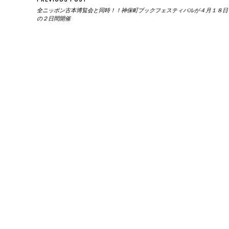
全ニッポン古本博覧会と同時！！神保町ブックフェスティバルが４月１８日
の２日間開催