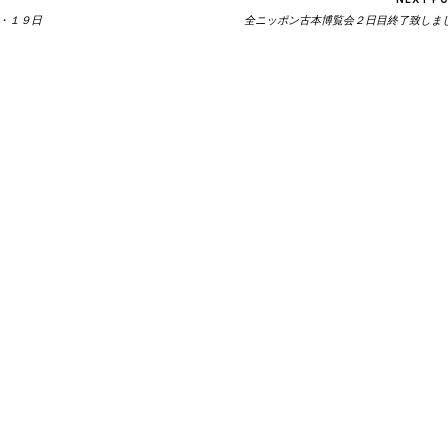
・１９日
全ニッポン古本博覧会２日目終了致しま