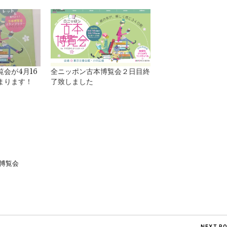
会が4月16
全ニッポン古本博覧会２日目終
まります！
了致しました
est
sage
mail
博覧会
NEXT P