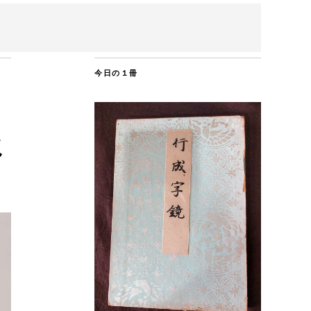
今日の１冊
じ