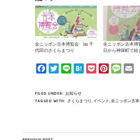
全ニッポン古本博覧会 in 千
全ニッポン古本博覧
代田のさくらまつり
日から神保町で始
Facebook
Twitter
Line
Hatena
Pocket
Pinter
Mes
E
お知らせ
FILED UNDER:
さくらまつり
,
イベント
,
全ニッポン古本
TAGGED WITH:
PREVIOUS POST