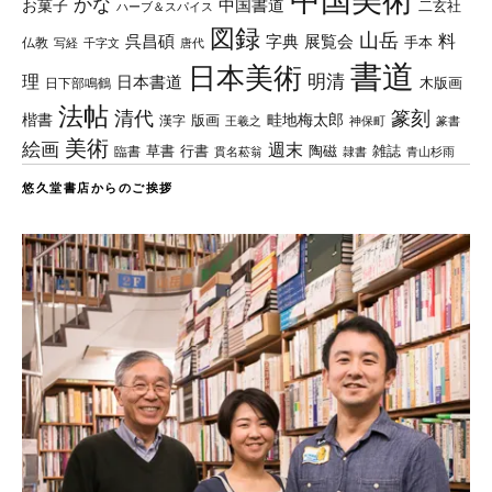
かな
中国書道
お菓子
二玄社
ハーブ＆スパイス
図録
山岳
料
呉昌碩
字典
展覧会
手本
仏教
写経
千字文
唐代
書道
日本美術
理
明清
日本書道
木版画
日下部鳴鶴
法帖
清代
篆刻
楷書
畦地梅太郎
版画
漢字
王羲之
篆書
神保町
美術
絵画
週末
草書
行書
陶磁
臨書
雑誌
貫名菘翁
青山杉雨
隷書
悠久堂書店からのご挨拶