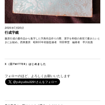
2026年7月20日
行成字鏡
藤原行成の書作品から集字した字典作品作りの際、漢字を和様の表現で書きたいと
きにお勧め。西東書房 昭和10年初版監修者 羽田華埜 編著者 早川友惠
X（旧TWITTER）はじめました
フォローのほど、よろしくお願いいたします