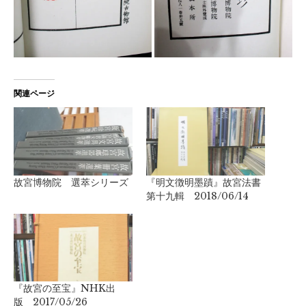
関連ページ
故宮博物院 選萃シリーズ
『明文徴明墨蹟』故宮法書
第十九輯 2018/06/14
『故宮の至宝』NHK出
版 2017/05/26