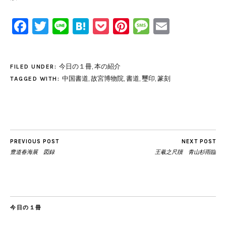
Facebook
Twitter
Line
Hatena
Pocket
Pinterest
Message
Email
今日の１冊
,
本の紹介
FILED UNDER:
中国書道
,
故宮博物院
,
書道
,
璽印
,
篆刻
TAGGED WITH:
PREVIOUS POST
NEXT POST
豊道春海展 図録
王羲之尺牘 青山杉雨臨
今日の１冊