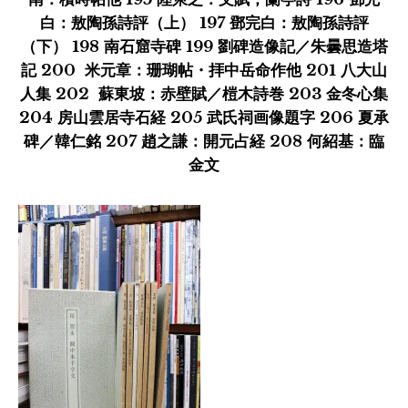
白：敖陶孫詩評（上） 197 鄧完白：敖陶孫詩評
（下） 198 南石窟寺碑 199 劉碑造像記／朱曇思造塔
記 200 米元章：珊瑚帖・拝中岳命作他 201 八大山
人集 202 蘇東坡：赤壁賦／榿木詩巻 203 金冬心集
204 房山雲居寺石経 205 武氏祠画像題字 206 夏承
碑／韓仁銘 207 趙之謙：開元占経 208 何紹基：臨
金文