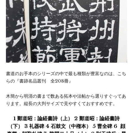
書道のお手本のシリーズの中で最も種類が豊富なのは、こち
らの『書跡名品叢刊 全208冊』
木簡から明清の書まで数ある拓本や法帖から選りすぐってあ
ります。縦長の大判サイズで見やすくておすすめです。
1 鄭道昭：論経書詩（上） 2 鄭道昭：論経書詩
（下） 3 礼器碑 4 石鼓文（中権本） 5 曹全碑 6 顔