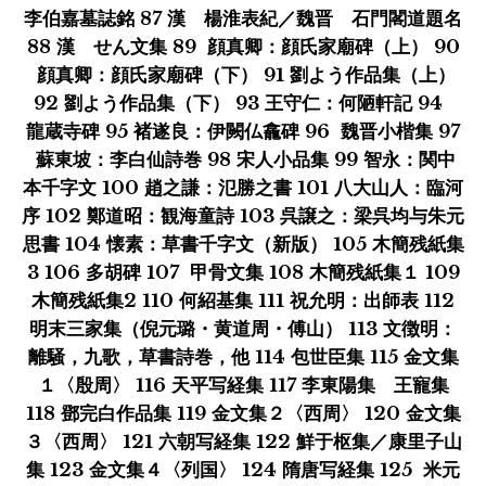
李伯嘉墓誌銘 87 漢 楊淮表紀／魏晋 石門閣道題名
88 漢 せん文集 89 顔真卿：顔氏家廟碑（上） 90
顔真卿：顔氏家廟碑（下） 91 劉よう作品集（上）
92 劉よう作品集（下） 93 王守仁：何陋軒記 94
龍蔵寺碑 95 褚遂良：伊闕仏龕碑 96 魏晋小楷集 97
蘇東坡：李白仙詩巻 98 宋人小品集 99 智永：関中
本千字文 100 趙之謙：氾勝之書 101 八大山人：臨河
序 102 鄭道昭：観海童詩 103 呉譲之：梁呉均与朱元
思書 104 懐素：草書千字文（新版） 105 木簡残紙集
3 106 多胡碑 107 甲骨文集 108 木簡残紙集１ 109
木簡残紙集2 110 何紹基集 111 祝允明：出師表 112
明末三家集（倪元璐・黄道周・傅山） 113 文徴明：
離騒，九歌，草書詩巻，他 114 包世臣集 115 金文集
１〈殷周〉 116 天平写経集 117 李東陽集 王寵集
118 鄧完白作品集 119 金文集２〈西周〉 120 金文集
３〈西周〉 121 六朝写経集 122 鮮于枢集／康里子山
集 123 金文集４〈列国〉 124 隋唐写経集 125 米元