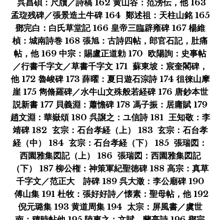
呉昌碩：尺牘／詩稿 162 黄山谷：范滂伝，他 163
孟琁残碑／張景造土牛碑 164 鄭述祖：天柱山銘 165
鄧完白：白氏草堂記 166 皇帝三臨辟雍碑 167 楊維
楨：城南詩巻 168 張旭：古詩四帖，郎官石記，肚痛
帖，他 169 中宗：賜盧正道勅 170 欧陽詢：史事帖
／行書千字文／草書千字文 171 蘇東坡：宸奎閣碑，
他 172 魯峻碑 173 薛曜：夏日遊石淙詩 174 徂徠山摩
崖 175 雋脩羅碑／水牛山文殊般若経碑 176 唐鈔本世
説新書 177 貝義淵：蕭憺碑 178 馮子振：居庸賦 179
趙文淵：華嶽頌 180 呉譲之：ユ信詩 181 王知敬：李
靖碑 182 玄宗：石台孝経（上） 183 玄宗：石台孝
経（中） 184 玄宗：石台孝経（下） 185 張瑞図：
西園雅集図記（上） 186 張瑞図：西園雅集図記
（下） 187 柳公権：神策軍紀聖徳碑 188 高宗：真草
千字文／范正大 詩碑 189 呉大澂：李公廟碑 190
傅山集 191 杜牧：張好好詩／懐素：聖母帖，他 192
倪元璐集 193 黄道周集 194 太宗：屏風書／虞世
南：積時帖他 195 陸柬之：文賦，蘭亭詩 196 鄧完