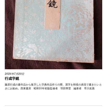
2026年7月20日
行成字鏡
藤原行成の書作品から集字した字典作品作りの際、漢字を和様の表現で書きたいと
きにお勧め。西東書房 昭和10年初版監修者 羽田華埜 編著者 早川友惠