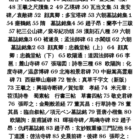
48 王羲之尺牘集２ 49 乙瑛碑 50 瓦当文集 51 袁安
碑／袁敞碑 52 顔真卿：多宝塔碑 53 六朝墓誌銘集１
54 瘞鶴銘 55 隋 墓誌銘集4 56 趙子昂：蘭亭十三跋
57 祀三公山碑／裴岑紀功頌 58 漢刻石八種 59 六朝
墓誌銘集3 60 褚遂良：孟法師碑 61 ホ閣頌 62 六朝
墓誌銘集2 63 顔真卿：忠義堂帖（上） 64 顔真
卿：忠義堂帖（下） 65 欧陽通：道因法師碑 66 李
邕：麓山寺碑 67 張瑞図：詩巻三種 68 欧陽詢：化
度寺碑／温彦博碑 69 北海相景君碑 70 中嶽嵩高霊廟
碑 71 西嶽華山廟碑 72 智永：真草千字文（新版）
73 王羲之：興福寺断碑／賀知章 孝経 74 米元章：
苕渓詩巻 蜀素帖 行書三帖 草書四帖 75 敬史君碑
76 張即之：金剛般若経 77 董其昌：行草詩巻 78 董
其昌：臨自叙帖／項元ベン墓誌銘 79 晋唐小楷集 80
欧陽詢：皇甫誕碑 81 暉福寺碑／馬鳴寺碑 82 趙子
昂：仇鍔墓誌銘 83 趙子昂：玄妙観重修三門記他 84
丁道護：啓法寺碑 85 史晨前碑・後碑 86 張即之：