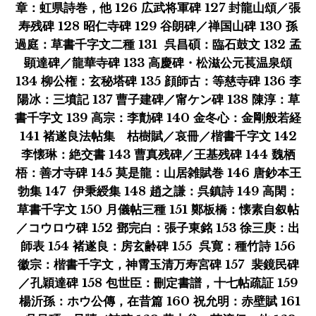
章：虹県詩巻，他 126 広武将軍碑 127 封龍山頌／張
寿残碑 128 昭仁寺碑 129 谷朗碑／禅国山碑 130 孫
過庭：草書千字文二種 131 呉昌碩：臨石鼓文 132 孟
顕達碑／龍華寺碑 133 高慶碑・松滋公元萇温泉頌
134 柳公権：玄秘塔碑 135 顔師古：等慈寺碑 136 李
陽冰：三墳記 137 曹子建碑／甯ケン碑 138 陳淳：草
書千字文 139 高宗：李勣碑 140 金冬心：金剛般若経
141 褚遂良法帖集 枯樹賦／哀冊／楷書千字文 142
李懐琳：絶交書 143 曹真残碑／王基残碑 144 魏栖
梧：善才寺碑 145 莫是龍：山居雑賦巻 146 唐鈔本王
勃集 147 伊秉綬集 148 趙之謙：呉鎮詩 149 高閑：
草書千字文 150 月儀帖三種 151 鄭板橋：懐素自叙帖
／コウロウ碑 152 鄧完白：張子東銘 153 徐三庚：出
師表 154 褚遂良：房玄齢碑 155 呉寛：種竹詩 156
徽宗：楷書千字文，神霄玉清万寿宮碑 157 裴鏡民碑
／孔穎達碑 158 包世臣：刪定書譜，十七帖疏証 159
楊沂孫：ホウ公傳，在昔篇 160 祝允明：赤壁賦 161