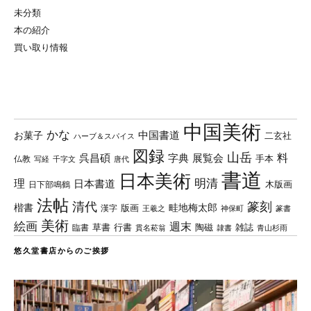
未分類
本の紹介
買い取り情報
中国美術
かな
中国書道
お菓子
二玄社
ハーブ＆スパイス
図録
山岳
料
呉昌碩
字典
展覧会
手本
仏教
写経
千字文
唐代
書道
日本美術
理
明清
日本書道
木版画
日下部鳴鶴
法帖
清代
篆刻
楷書
畦地梅太郎
版画
漢字
王羲之
篆書
神保町
美術
絵画
週末
草書
行書
陶磁
臨書
雑誌
貫名菘翁
青山杉雨
隷書
悠久堂書店からのご挨拶