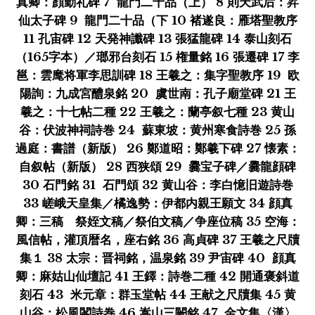
真卿：顔勤礼碑 7 龍門二十品（上） 8 則天武后：昇
仙太子碑 9 龍門二十品（下 10 褚遂良：雁塔聖教序
11 孔宙碑 12 天発神讖碑 13 張猛龍碑 14 泰山刻石
（165字本）／瑯邪台刻石 15 権量銘 16 張遷碑 17 李
邕：雲麾将軍李思訓碑 18 王羲之：集字聖教序 19 欧
陽詢：九成宮醴泉銘 20 虞世南：孔子廟堂碑 21 王
羲之：十七帖二種 22 王羲之：蘭亭叙七種 23 黄山
谷：伏波神祠詩巻 24 蘇東坡：黄州寒食詩巻 25 孫
過庭：書譜（新版） 26 鄭道昭：鄭羲下碑 27 懐素：
自叙帖（新版） 28 西狭頌 29 爨宝子碑／爨龍顔碑
30 石門銘 31 石門頌 32 黄山谷：李白憶旧遊詩巻
33 嵯峨天皇集／橘逸勢：伊都内親王願文 34 顔真
卿：三稿 祭姪文稿／祭伯文稿／争座位稿 35 空海：
風信帖，灌頂暦名，座右銘 36 高貞碑 37 王羲之尺牘
集１ 38 太宗：晋祠銘，温泉銘 39 尹宙碑 40 顔真
卿：麻姑山仙壇記 41 王鐸：詩巻二種 42 開通褒斜道
刻石 43 米元章：群玉堂帖 44 王献之尺牘集 45 黄
山谷：松風閣詩巻 46 嵩山三闕銘 47 金文集〈漢〉