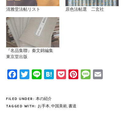
清雅堂法帖リスト
原色法帖選 二玄社
『名品集聯』秦文錦編集
東京堂出版
Facebook
Twitter
Line
Hatena
Pocket
Pinterest
Message
Email
本の紹介
FILED UNDER:
お手本
,
中国美術
,
書道
TAGGED WITH: