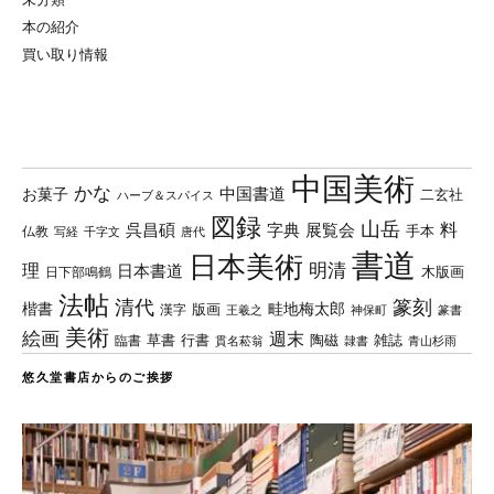
本の紹介
買い取り情報
中国美術
かな
中国書道
お菓子
二玄社
ハーブ＆スパイス
図録
山岳
料
呉昌碩
字典
展覧会
手本
仏教
写経
千字文
唐代
書道
日本美術
理
明清
日本書道
木版画
日下部鳴鶴
法帖
清代
篆刻
楷書
畦地梅太郎
版画
漢字
王羲之
篆書
神保町
美術
絵画
週末
草書
行書
陶磁
臨書
雑誌
貫名菘翁
青山杉雨
隷書
悠久堂書店からのご挨拶