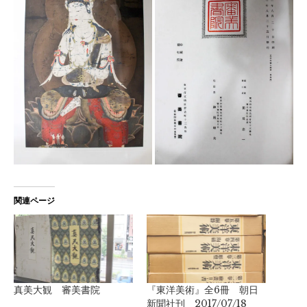
関連ページ
真美大観 審美書院
『東洋美術』全6冊 朝日
新聞社刊 2017/07/18