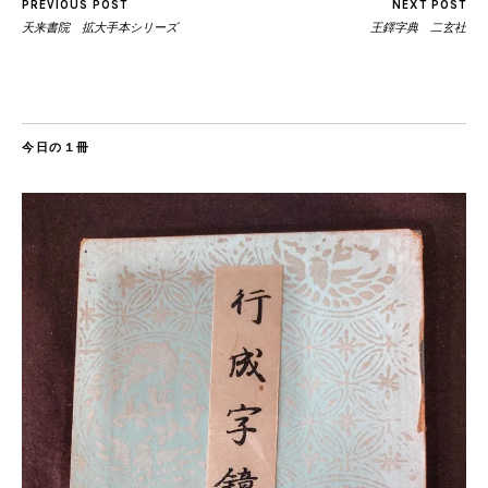
PREVIOUS POST
NEXT POST
天来書院 拡大手本シリーズ
王鐸字典 二玄社
今日の１冊