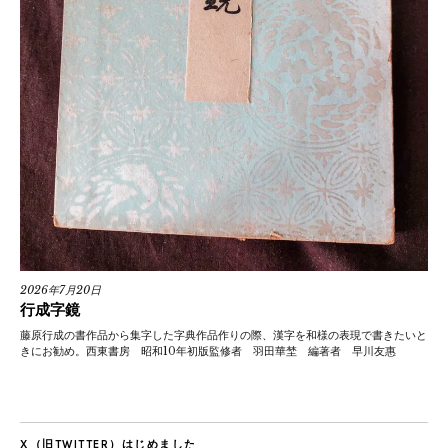
2026年7月20日
行成字鏡
藤原行成の書作品から集字した字典作品作りの際、漢字を和様の表現で書きたいと
きにお勧め。西東書房 昭和10年初版監修者 羽田華埜 編著者 早川友惠
X（旧TWITTER）はじめました