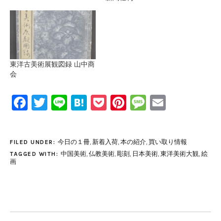
東洋古美術展観図録 山中商
会
Facebook
Twitter
Line
Hatena
Pocket
Pinterest
Message
Email
今日の１冊
,
新着入荷
,
本の紹介
,
買い取り情報
FILED UNDER:
中国美術
,
仏教美術
,
彫刻
,
日本美術
,
東洋美術大観
,
絵
TAGGED WITH:
画