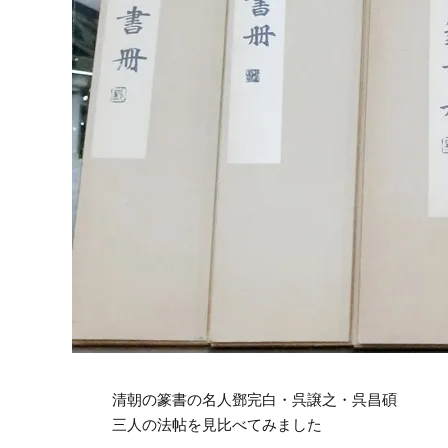
清朝の篆書の名人鄧完白・呉譲之・呉昌碩
三人の法帖を見比べてみました