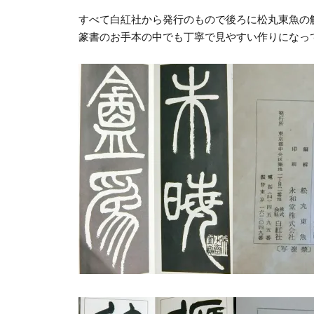
すべて白紅社から発行のもので後ろに松丸東魚の
篆書のお手本の中でも丁寧で見やすい作りになっ