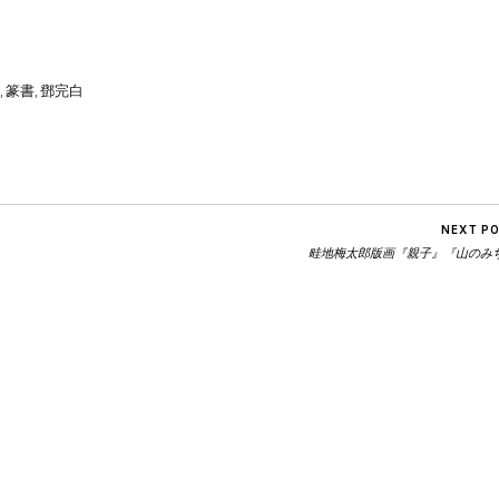
,
篆書
,
鄧完白
NEXT P
畦地梅太郎版画『親子』『山のみ