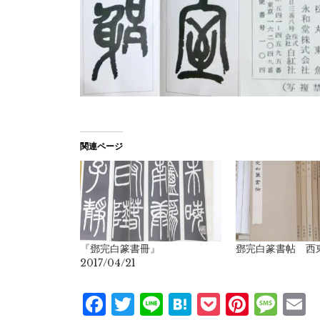
関連ページ
『鄧完白篆書冊』
鄧完白篆書帖 西
2017/04/21
Facebook
Twitter
Line
Hatena
Pocket
Pinter
Mes
E