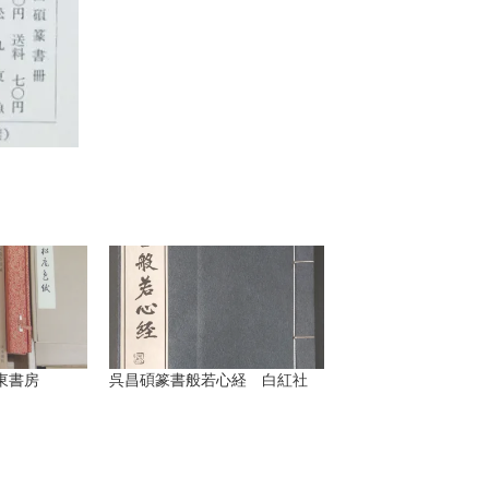
東書房
呉昌碩篆書般若心経 白紅社
est
sage
mail