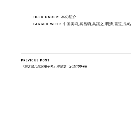
本の紹介
FILED UNDER:
中国美術
,
呉昌碩
,
呉譲之
,
明清
,
書道
,
法帖
TAGGED WITH:
PREVIOUS POST
『趙之謙尺牘悲庵手札』清雅堂 2017/09/08