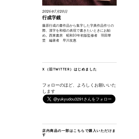
2026年7月20日
行成字鏡
藤原行成の書作品から集字した字典作品作りの
際、漢字を和様の表現で書きたいときにお勧
め。西東書房 昭和10年初版監修者 羽田華
埜 編著者 早川友惠
X（旧TWITTER）はじめました
フォローのほど、よろしくお願いいた
します
店内商品の一部はこちらで購入いただけま
す