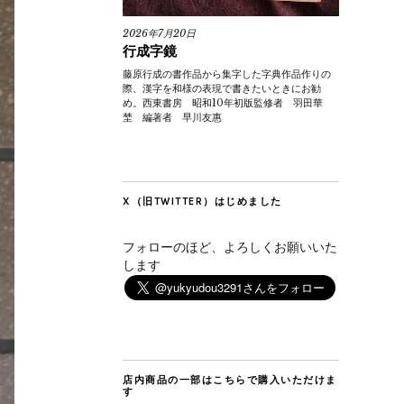
2026年7月20日
行成字鏡
藤原行成の書作品から集字した字典作品作りの
際、漢字を和様の表現で書きたいときにお勧
め。西東書房 昭和10年初版監修者 羽田華
埜 編著者 早川友惠
X（旧TWITTER）はじめました
フォローのほど、よろしくお願いいた
します
店内商品の一部はこちらで購入いただけま
す