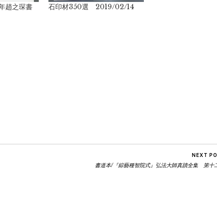
0年趙之琛書
石印材350選 2019/02/14
est
sage
mail
NEXT P
書道本/『綜藝種智院式』弘法大師真蹟全集 第十