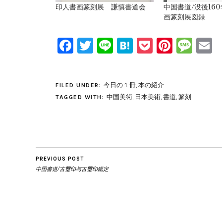
印人書画篆刻展 謙慎書道会
中国書道/没後16
画篆刻展図録
Facebook
Twitter
Line
Hatena
Pocket
Pinter
Mes
E
今日の１冊
,
本の紹介
FILED UNDER:
中国美術
,
日本美術
,
書道
,
篆刻
TAGGED WITH:
PREVIOUS POST
中国書道/古璽印与古璽印鑑定