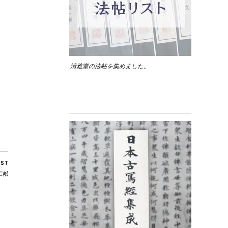
清雅堂の法帖を集めました。
OST
二帖