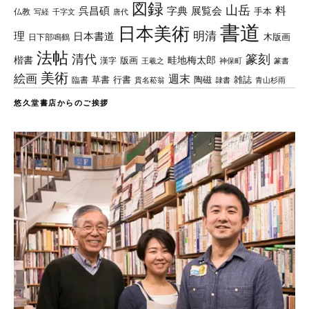
図録
山岳
料
呉昌碩
字典
展覧会
手本
仏教
写経
千字文
唐代
書道
日本美術
理
明清
日本書道
木版画
日下部鳴鶴
法帖
清代
篆刻
楷書
畦地梅太郎
版画
漢字
王羲之
篆書
神保町
美術
絵画
週末
草書
行書
陶磁
臨書
雑誌
貫名菘翁
青山杉雨
隷書
悠久堂書店からのご挨拶