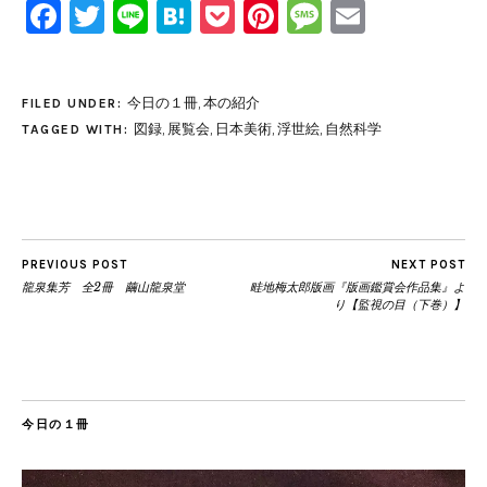
Facebook
Twitter
Line
Hatena
Pocket
Pinterest
Message
Email
今日の１冊
,
本の紹介
FILED UNDER:
図録
,
展覧会
,
日本美術
,
浮世絵
,
自然科学
TAGGED WITH:
PREVIOUS POST
NEXT POST
龍泉集芳 全2冊 繭山龍泉堂
畦地梅太郎版画『版画鑑賞会作品集』よ
り【監視の目（下巻）】
今日の１冊