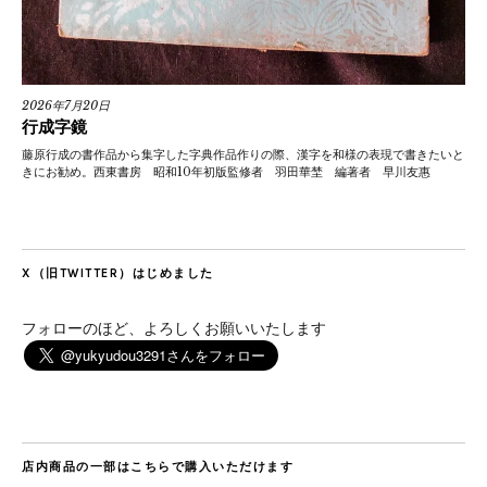
2026年7月20日
行成字鏡
藤原行成の書作品から集字した字典作品作りの際、漢字を和様の表現で書きたいと
きにお勧め。西東書房 昭和10年初版監修者 羽田華埜 編著者 早川友惠
X（旧TWITTER）はじめました
フォローのほど、よろしくお願いいたします
店内商品の一部はこちらで購入いただけます