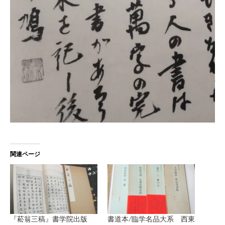
関連ページ
『菘翁三稿』書学院出版
書道本/臨学名品大系 西東