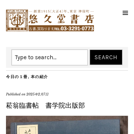
今日の１冊
,
本の紹介
Published on
2025年2月7日
菘翁臨書帖 書学院出版部