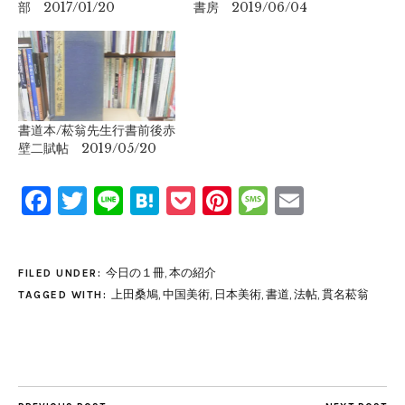
部 2017/01/20
書房 2019/06/04
書道本/菘翁先生行書前後赤
壁二賦帖 2019/05/20
Facebook
Twitter
Line
Hatena
Pocket
Pinterest
Message
Email
今日の１冊
,
本の紹介
FILED UNDER:
上田桑鳩
,
中国美術
,
日本美術
,
書道
,
法帖
,
貫名菘翁
TAGGED WITH: