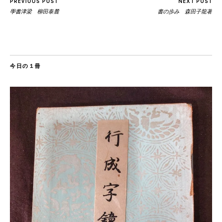
PREVIOUS POST
NEXT POST
學書津梁 柳田泰麓
書の歩み 森田子龍著
今日の１冊