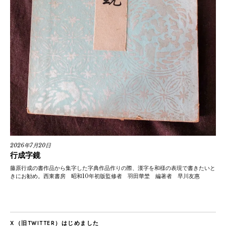
2026年7月20日
行成字鏡
藤原行成の書作品から集字した字典作品作りの際、漢字を和様の表現で書きたいと
きにお勧め。西東書房 昭和10年初版監修者 羽田華埜 編著者 早川友惠
X（旧TWITTER）はじめました