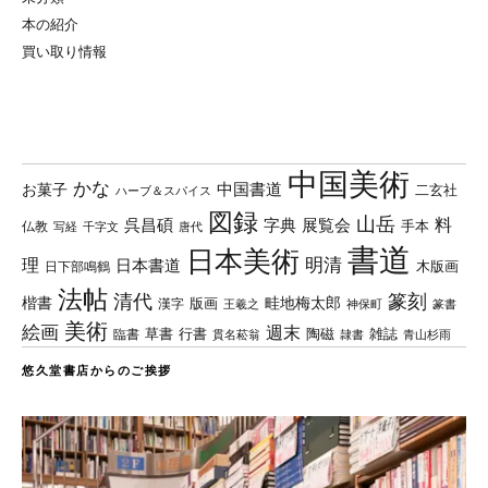
本の紹介
買い取り情報
中国美術
かな
中国書道
お菓子
二玄社
ハーブ＆スパイス
図録
山岳
料
呉昌碩
字典
展覧会
手本
仏教
写経
千字文
唐代
書道
日本美術
理
明清
日本書道
木版画
日下部鳴鶴
法帖
清代
篆刻
楷書
畦地梅太郎
版画
漢字
王羲之
篆書
神保町
美術
絵画
週末
草書
行書
陶磁
臨書
雑誌
貫名菘翁
青山杉雨
隷書
悠久堂書店からのご挨拶