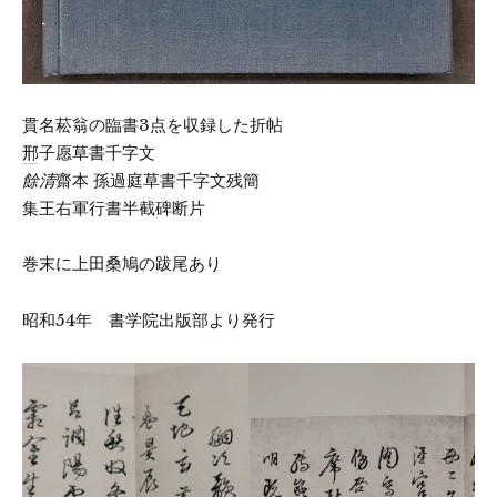
貫名菘翁の臨書3点を収録した折帖
邢
子愿草書千字文
餘清
齋本 孫過庭草書千字文残簡
集王右軍行書半截碑断片
巻末に上田桑鳩の跋尾あり
昭和54年 書学院出版部より発行