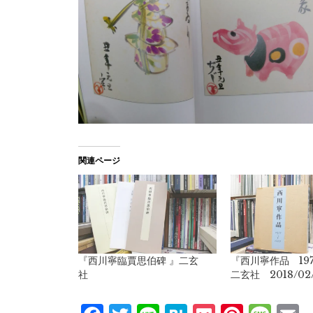
関連ページ
『西川寧臨賈思伯碑 』二玄
『西川寧作品 197
社
二玄社 2018/02