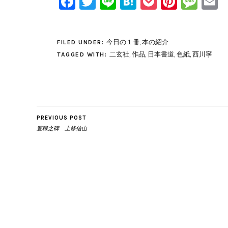
Facebook
Twitter
Line
Hatena
Pocket
Pinter
Mes
E
今日の１冊
,
本の紹介
FILED UNDER:
二玄社
,
作品
,
日本書道
,
色紙
,
西川寧
TAGGED WITH:
PREVIOUS POST
豊穣之碑 上條信山