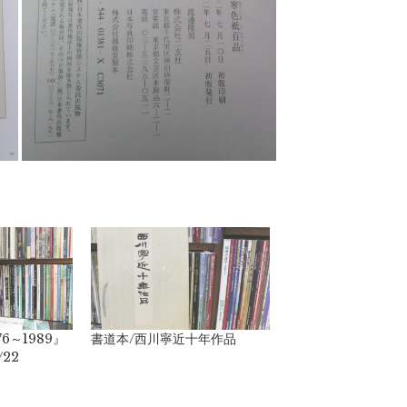
6～1989』
書道本/西川寧近十年作品
/22