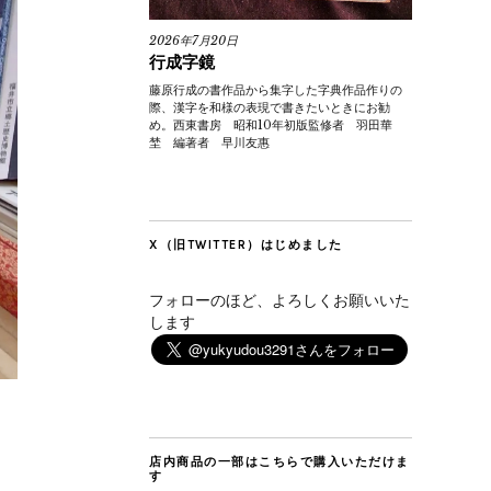
2026年7月20日
行成字鏡
藤原行成の書作品から集字した字典作品作りの
際、漢字を和様の表現で書きたいときにお勧
め。西東書房 昭和10年初版監修者 羽田華
埜 編著者 早川友惠
X（旧TWITTER）はじめました
フォローのほど、よろしくお願いいた
します
店内商品の一部はこちらで購入いただけま
す