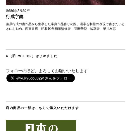
2026年7月20日
行成字鏡
藤原行成の書作品から集字した字典作品作りの際、漢字を和様の表現で書きたいと
きにお勧め。西東書房 昭和10年初版監修者 羽田華埜 編著者 早川友惠
X（旧TWITTER）はじめました
フォローのほど、よろしくお願いいたします
店内商品の一部はこちらで購入いただけます