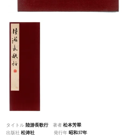
タイトル
陸游長歌行
著者
松本芳翠
出版社
松涛社
発行年
昭和57年