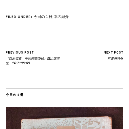
今日の１冊
,
本の紹介
FILED UNDER:
PREVIOUS POST
NEXT POST
『欧米蒐集 中国陶磁図録』繭山龍泉
草書唐詩帖
堂 2018/08/09
今日の１冊