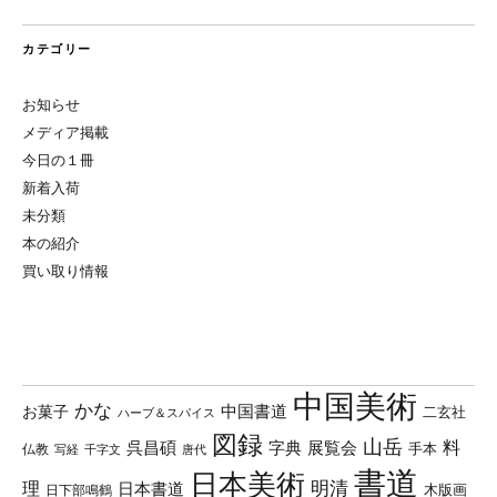
カテゴリー
お知らせ
メディア掲載
今日の１冊
新着入荷
未分類
本の紹介
買い取り情報
中国美術
かな
中国書道
お菓子
二玄社
ハーブ＆スパイス
図録
山岳
料
呉昌碩
字典
展覧会
手本
仏教
写経
千字文
唐代
書道
日本美術
理
明清
日本書道
木版画
日下部鳴鶴