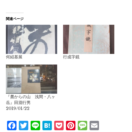
関連ページ
何紹基展
行成字鏡
『麓からの山 浅間・八ヶ
岳』田淵行男
2019/01/22
Facebook
Twitter
Line
Hatena
Pocket
Pinterest
Message
Email