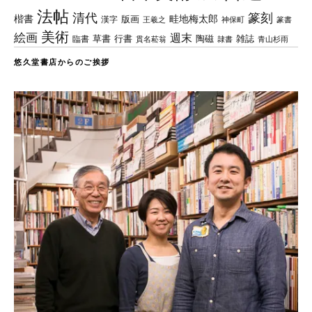
法帖
清代
篆刻
楷書
畦地梅太郎
版画
漢字
王羲之
篆書
神保町
美術
絵画
週末
草書
行書
陶磁
臨書
雑誌
貫名菘翁
青山杉雨
隷書
悠久堂書店からのご挨拶