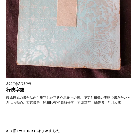
2026年7月20日
行成字鏡
藤原行成の書作品から集字した字典作品作りの際、漢字を和様の表現で書きたいと
きにお勧め。西東書房 昭和10年初版監修者 羽田華埜 編著者 早川友惠
X（旧TWITTER）はじめました