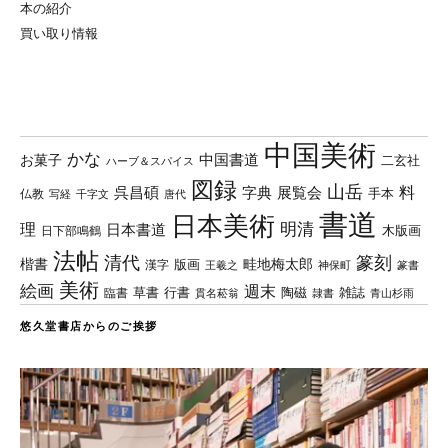
本の紹介
買い取り情報
中国美術
かな
中国書道
お菓子
二玄社
ハーブ＆スパイス
図録
山岳
料
呉昌碩
字典
展覧会
手本
仏教
写経
千字文
唐代
書道
日本美術
理
明清
日本書道
木版画
日下部鳴鶴
法帖
清代
篆刻
楷書
畦地梅太郎
版画
漢字
王羲之
篆書
神保町
美術
絵画
週末
草書
行書
陶磁
臨書
雑誌
貫名菘翁
青山杉雨
隷書
悠久堂書店からのご挨拶