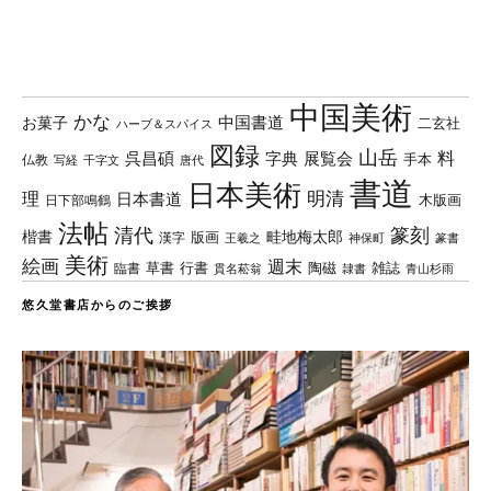
中国美術
かな
中国書道
お菓子
二玄社
ハーブ＆スパイス
図録
山岳
料
呉昌碩
字典
展覧会
手本
仏教
写経
千字文
唐代
書道
日本美術
理
明清
日本書道
木版画
日下部鳴鶴
法帖
清代
篆刻
楷書
畦地梅太郎
版画
漢字
王羲之
篆書
神保町
美術
絵画
週末
草書
行書
陶磁
臨書
雑誌
貫名菘翁
青山杉雨
隷書
悠久堂書店からのご挨拶