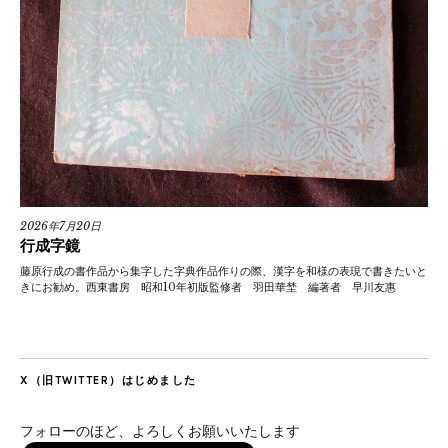
2026年7月20日
行成字鏡
藤原行成の書作品から集字した字典作品作りの際、漢字を和様の表現で書きたいと
きにお勧め。西東書房 昭和10年初版監修者 羽田華埜 編著者 早川友惠
X（旧TWITTER）はじめました
フォローのほど、よろしくお願いいたします