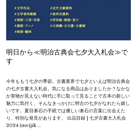
明日から≪明治古典会七夕大入札会≫で
す
今年ももう七夕の季節。古書業界で七夕といえば明治古典会
の七夕古書大入札会。気になる商品はありましたか？なかな
か実物が見えない時代に手に取って見ることで古本の新しい
魅力に気付く、そんなきっかけに明古の七夕がなれたら嬉し
いです。夏目漱石の手紙では優しい漱石の言葉に出会えた
り、特別な発見があります。 出品目録 | 七夕古書大入札会
2024 (meijik …