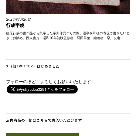
2026年7月20日
行成字鏡
藤原行成の書作品から集字した字典作品作りの際、漢字を和様の表現で書きたいと
きにお勧め。西東書房 昭和10年初版監修者 羽田華埜 編著者 早川友惠
X（旧TWITTER）はじめました
フォローのほど、よろしくお願いいたします
店内商品の一部はこちらで購入いただけます