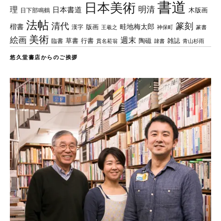
書道
日本美術
理
明清
日本書道
木版画
日下部鳴鶴
法帖
清代
篆刻
楷書
畦地梅太郎
版画
漢字
王羲之
篆書
神保町
美術
絵画
週末
草書
行書
陶磁
臨書
雑誌
貫名菘翁
青山杉雨
隷書
悠久堂書店からのご挨拶