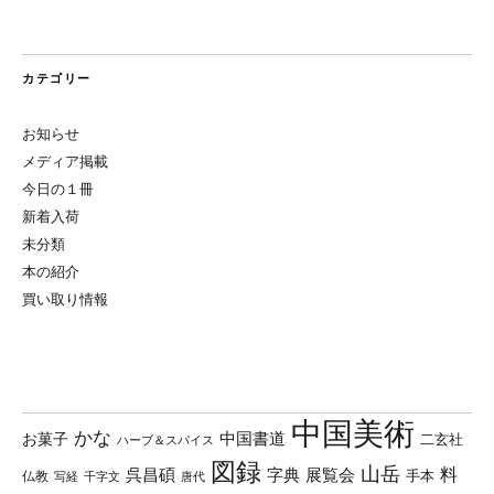
カテゴリー
お知らせ
メディア掲載
今日の１冊
新着入荷
未分類
本の紹介
買い取り情報
中国美術
かな
中国書道
お菓子
二玄社
ハーブ＆スパイス
図録
山岳
料
呉昌碩
字典
展覧会
手本
仏教
写経
千字文
唐代