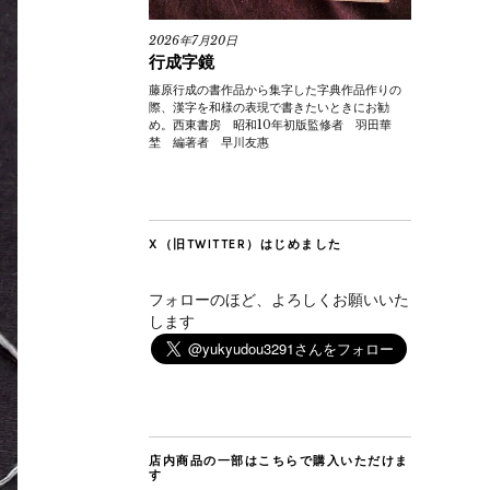
2026年7月20日
行成字鏡
藤原行成の書作品から集字した字典作品作りの
際、漢字を和様の表現で書きたいときにお勧
め。西東書房 昭和10年初版監修者 羽田華
埜 編著者 早川友惠
X（旧TWITTER）はじめました
フォローのほど、よろしくお願いいた
します
店内商品の一部はこちらで購入いただけま
す