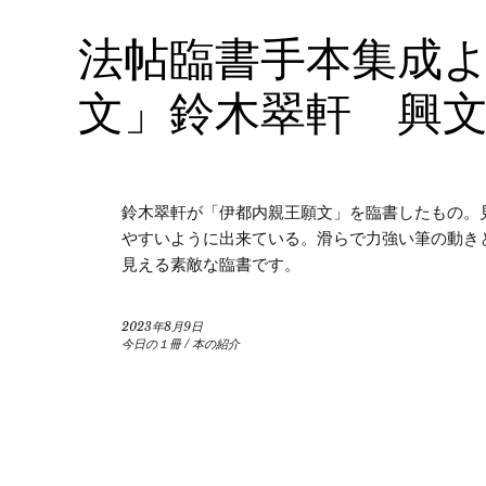
法帖臨書手本集成
文」鈴木翠軒 興
鈴木翠軒が「伊都内親王願文」を臨書したもの。
やすいように出来ている。滑らで力強い筆の動き
見える素敵な臨書です。
2023年8月9日
今日の１冊
/
本の紹介