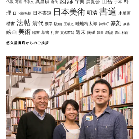
図録
山岳
料
呉昌碩
字典
展覧会
手本
仏教
写経
千字文
唐代
書道
日本美術
理
明清
日本書道
木版画
日下部鳴鶴
法帖
清代
篆刻
楷書
畦地梅太郎
版画
漢字
王羲之
篆書
神保町
美術
絵画
週末
草書
行書
陶磁
臨書
雑誌
貫名菘翁
青山杉雨
隷書
悠久堂書店からのご挨拶