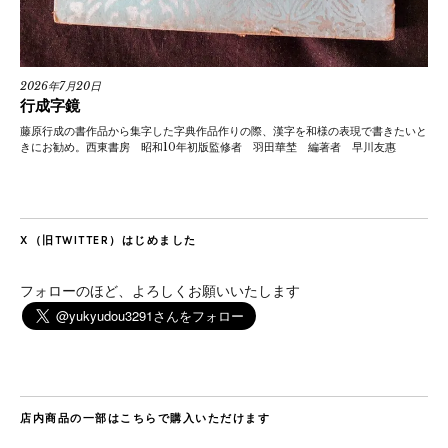
2026年7月20日
行成字鏡
藤原行成の書作品から集字した字典作品作りの際、漢字を和様の表現で書きたいと
きにお勧め。西東書房 昭和10年初版監修者 羽田華埜 編著者 早川友惠
X（旧TWITTER）はじめました
フォローのほど、よろしくお願いいたします
店内商品の一部はこちらで購入いただけます