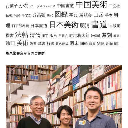
中国美術
かな
中国書道
お菓子
二玄社
ハーブ＆スパイス
図録
山岳
料
呉昌碩
字典
展覧会
手本
仏教
写経
千字文
唐代
書道
日本美術
理
明清
日本書道
木版画
日下部鳴鶴
法帖
清代
篆刻
楷書
畦地梅太郎
版画
漢字
王羲之
篆書
神保町
美術
絵画
週末
草書
行書
陶磁
臨書
雑誌
貫名菘翁
青山杉雨
隷書
悠久堂書店からのご挨拶