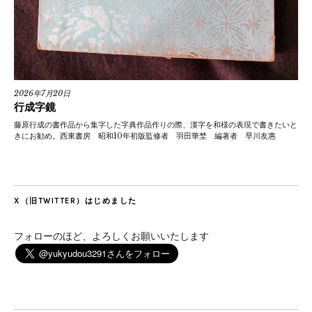
2026年7月20日
行成字鏡
藤原行成の書作品から集字した字典作品作りの際、漢字を和様の表現で書きたいと
きにお勧め。西東書房 昭和10年初版監修者 羽田華埜 編著者 早川友惠
X（旧TWITTER）はじめました
フォローのほど、よろしくお願いいたします