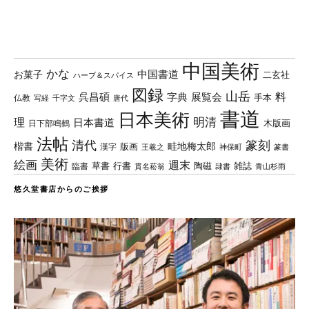
中国美術
かな
中国書道
お菓子
二玄社
ハーブ＆スパイス
図録
山岳
料
呉昌碩
字典
展覧会
手本
仏教
写経
千字文
唐代
書道
日本美術
理
明清
日本書道
木版画
日下部鳴鶴
法帖
清代
篆刻
楷書
畦地梅太郎
版画
漢字
王羲之
篆書
神保町
美術
絵画
週末
草書
行書
陶磁
臨書
雑誌
貫名菘翁
青山杉雨
隷書
悠久堂書店からのご挨拶