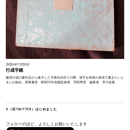
2026年7月20日
行成字鏡
藤原行成の書作品から集字した字典作品作りの際、漢字を和様の表現で書きたいと
きにお勧め。西東書房 昭和10年初版監修者 羽田華埜 編著者 早川友惠
X（旧TWITTER）はじめました
フォローのほど、よろしくお願いいたします