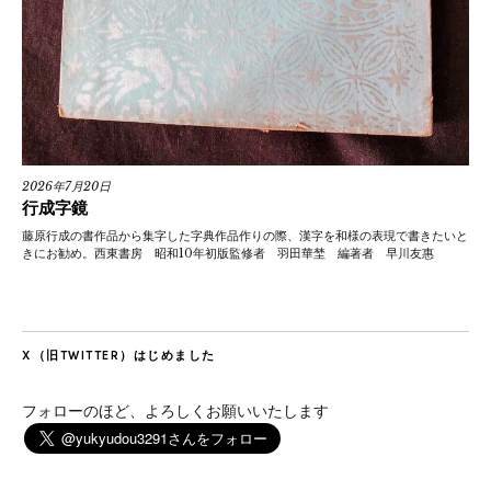
2026年7月20日
行成字鏡
藤原行成の書作品から集字した字典作品作りの際、漢字を和様の表現で書きたいと
きにお勧め。西東書房 昭和10年初版監修者 羽田華埜 編著者 早川友惠
X（旧TWITTER）はじめました
フォローのほど、よろしくお願いいたします