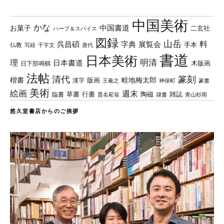
中国美術
かな
中国書道
お菓子
二玄社
ハーブ＆スパイス
図録
山岳
料
呉昌碩
字典
展覧会
手本
仏教
写経
千字文
唐代
書道
日本美術
理
明清
日本書道
木版画
日下部鳴鶴
法帖
清代
篆刻
楷書
畦地梅太郎
版画
漢字
王羲之
篆書
神保町
美術
絵画
週末
草書
行書
陶磁
臨書
雑誌
貫名菘翁
青山杉雨
隷書
悠久堂書店からのご挨拶