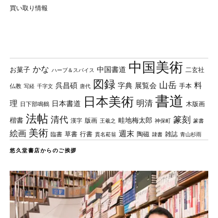
買い取り情報
中国美術
かな
中国書道
お菓子
二玄社
ハーブ＆スパイス
図録
山岳
料
呉昌碩
字典
展覧会
手本
仏教
写経
千字文
唐代
書道
日本美術
理
明清
日本書道
木版画
日下部鳴鶴
法帖
清代
篆刻
楷書
畦地梅太郎
版画
漢字
王羲之
篆書
神保町
美術
絵画
週末
草書
行書
陶磁
臨書
雑誌
貫名菘翁
青山杉雨
隷書
悠久堂書店からのご挨拶