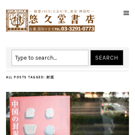
ALL POSTS TAGGED:
封泥