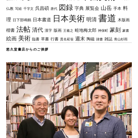
図録
山岳
料
呉昌碩
字典
展覧会
手本
仏教
写経
千字文
唐代
書道
日本美術
理
明清
日本書道
木版画
日下部鳴鶴
法帖
清代
篆刻
楷書
畦地梅太郎
版画
漢字
王羲之
篆書
神保町
美術
絵画
週末
草書
行書
陶磁
臨書
雑誌
貫名菘翁
青山杉雨
隷書
悠久堂書店からのご挨拶