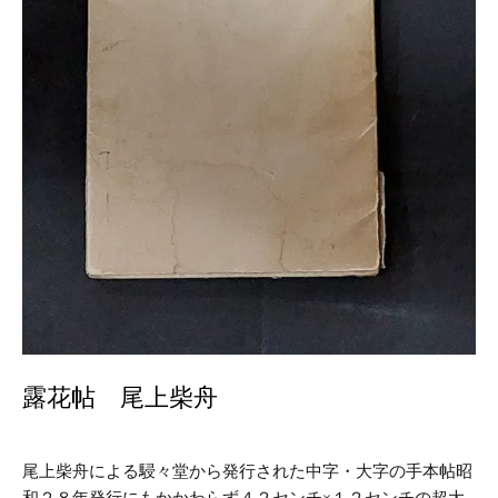
露花帖 尾上柴舟
尾上柴舟による駸々堂から発行された中字・大字の手本帖昭
和２８年発行にもかかわらず４２センチ×１２センチの超大