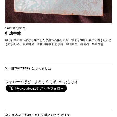
2026年7月20日
行成字鏡
藤原行成の書作品から集字した字典作品作りの際、漢字を和様の表現で書きたいと
きにお勧め。西東書房 昭和10年初版監修者 羽田華埜 編著者 早川友惠
X（旧TWITTER）はじめました
フォローのほど、よろしくお願いいたします
店内商品の一部はこちらで購入いただけます