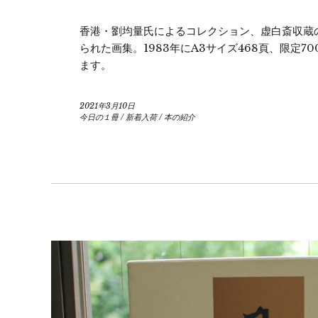
香港・劉均量氏によるコレクション、虚白斎収蔵
られた画集。1983年にA3サイズ468頁、限定
ます。
2021年3月10日
今日の１冊
/
新着入荷
/
本の紹介