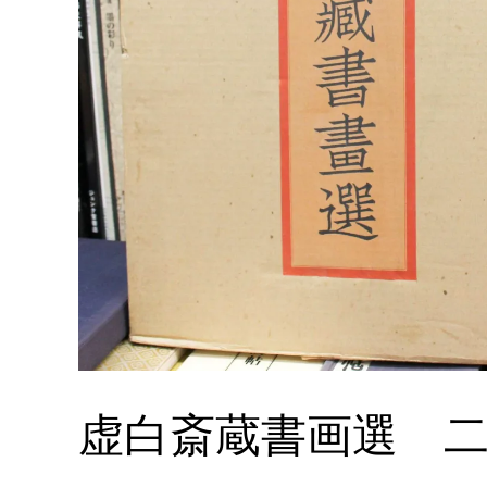
虚白斎蔵書画選 