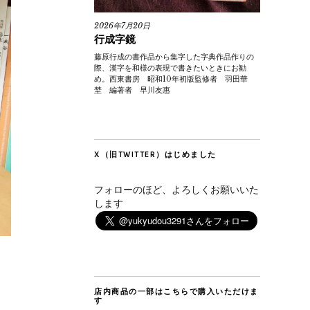
2026年7月20日
行成字鏡
藤原行成の書作品から集字した字典作品作りの
際、漢字を和様の表現で書きたいときにお勧
め。西東書房 昭和10年初版監修者 羽田華
埜 編著者 早川友惠
X（旧TWITTER）はじめました
フォローのほど、よろしくお願いいた
します
店内商品の一部はこちらで購入いただけま
す