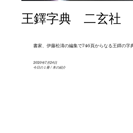
王鐸字典 二玄社
書家、伊藤松濤の編集で746頁からなる王鐸の字
2020年7月24日
今日の１冊
/
本の紹介