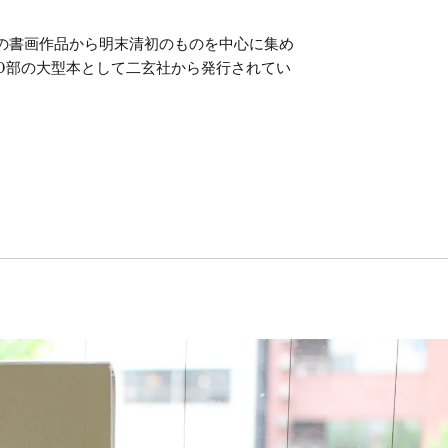
の書画作品から明末清初のものを中心に集め
700部の大型本として二玄社から発行されてい