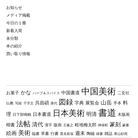
お知らせ
メディア掲載
今日の１冊
新着入荷
未分類
本の紹介
買い取り情報
中国美術
かな
中国書道
お菓子
二玄社
ハーブ＆スパイス
図録
山岳
料
呉昌碩
字典
展覧会
手本
仏教
写経
千字文
唐代
書道
日本美術
理
明清
日本書道
木版画
日下部鳴鶴
法帖
清代
篆刻
楷書
畦地梅太郎
版画
漢字
王羲之
篆書
神保町
美術
絵画
週末
草書
行書
陶磁
臨書
雑誌
貫名菘翁
青山杉雨
隷書