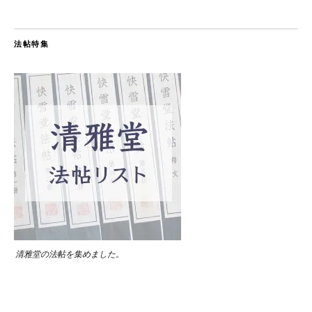
法帖特集
清雅堂の法帖を集めました。