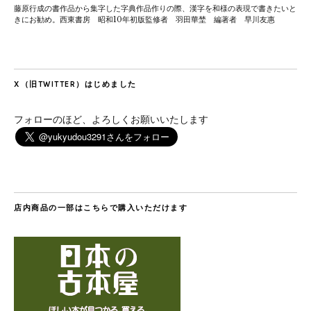
藤原行成の書作品から集字した字典作品作りの際、漢字を和様の表現で書きたいと
きにお勧め。西東書房 昭和10年初版監修者 羽田華埜 編著者 早川友惠
X（旧TWITTER）はじめました
フォローのほど、よろしくお願いいたします
店内商品の一部はこちらで購入いただけます