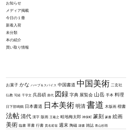
お知らせ
メディア掲載
今日の１冊
新着入荷
未分類
本の紹介
買い取り情報
中国美術
かな
中国書道
お菓子
二玄社
ハーブ＆スパイス
図録
山岳
料理
呉昌碩
字典
展覧会
手本
仏教
写経
千字文
唐代
書道
日本美術
明清
日本書道
楷書
木版画
日下部鳴鶴
法帖
清代
篆刻
絵画
畦地梅太郎
版画
漢字
王羲之
篆書
神保町
美術
週末
草書
行書
陶磁
臨書
雑誌
貫名菘翁
青山杉雨
隷書