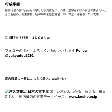
行成字鏡
藤原行成の書作品から集字した字典作品作りの際、漢字を和様の表現で書きたいと
きにお勧め。西東書房 昭和10年初版監修者 羽田華埜 編著者 早川友惠
X（旧TWITTER）はじめました
フォローのほど、よろしくお願いいたします
Follow
@yukyudou3291
店内商品の一部はこちらで購入いただけます
ほしい本がみつかる、買える。毎日
新しい、国内最強の古書データベース。
www.kosho.or.jp