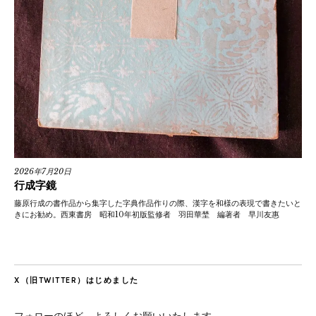
2026年7月20日
行成字鏡
藤原行成の書作品から集字した字典作品作りの際、漢字を和様の表現で書きたいと
きにお勧め。西東書房 昭和10年初版監修者 羽田華埜 編著者 早川友惠
X（旧TWITTER）はじめました