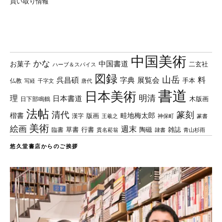
買い取り情報
中国美術
かな
中国書道
お菓子
二玄社
ハーブ＆スパイス
図録
山岳
料
呉昌碩
字典
展覧会
手本
仏教
写経
千字文
唐代
書道
日本美術
理
明清
日本書道
木版画
日下部鳴鶴
法帖
清代
篆刻
楷書
畦地梅太郎
版画
漢字
王羲之
篆書
神保町
美術
絵画
週末
草書
行書
陶磁
臨書
雑誌
貫名菘翁
青山杉雨
隷書
悠久堂書店からのご挨拶