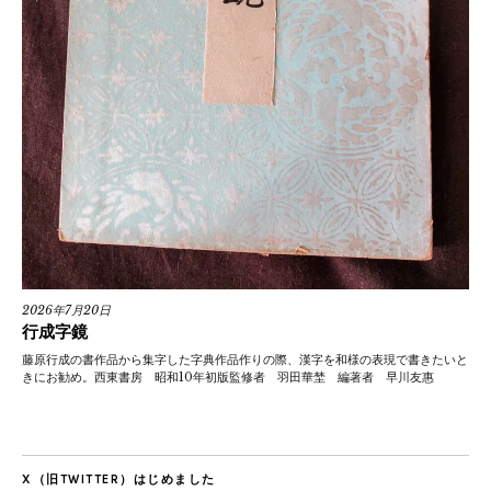
2026年7月20日
行成字鏡
藤原行成の書作品から集字した字典作品作りの際、漢字を和様の表現で書きたいと
きにお勧め。西東書房 昭和10年初版監修者 羽田華埜 編著者 早川友惠
X（旧TWITTER）はじめました