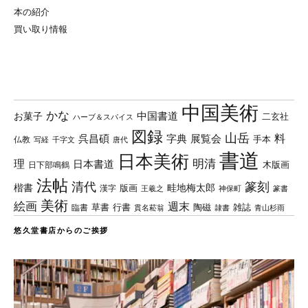
本の紹介
買い取り情報
中国美術
かな
中国書道
お菓子
二玄社
ハーブ＆スパイス
図録
山岳
料
呉昌碩
字典
展覧会
手本
仏教
写経
千字文
唐代
書道
日本美術
理
明清
日本書道
木版画
日下部鳴鶴
法帖
清代
篆刻
楷書
畦地梅太郎
版画
漢字
王羲之
篆書
神保町
美術
絵画
週末
草書
行書
陶磁
臨書
雑誌
貫名菘翁
青山杉雨
隷書
悠久堂書店からのご挨拶