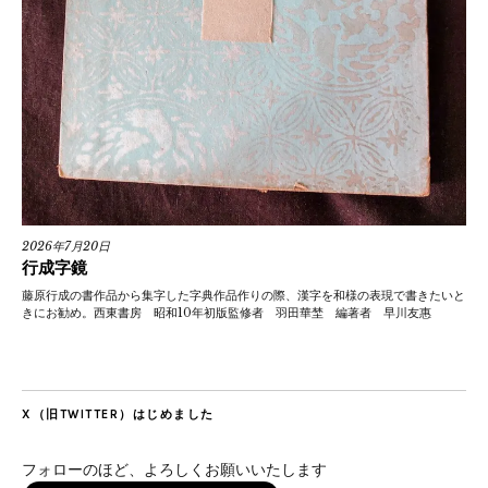
2026年7月20日
行成字鏡
藤原行成の書作品から集字した字典作品作りの際、漢字を和様の表現で書きたいと
きにお勧め。西東書房 昭和10年初版監修者 羽田華埜 編著者 早川友惠
X（旧TWITTER）はじめました
フォローのほど、よろしくお願いいたします