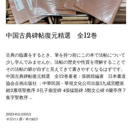
中国古典碑帖復元精選 全12巻
古典の臨書をするとき、筆を持つ前にこの本で法帖について
少し学んでみませんか。法帖の歴史や性質を理解することで
その法帖の癖が自ずと見えてきて書きやすくなるはずです。
中国古典碑帖復元精選 全12巻著者：張炳煌編著 日本書道
協会企画出版社 ：中華民国・華視文化公司出版1九成宮醴泉
銘2雁塔聖教序 3孔子廟堂碑 4張猛龍碑 5鄭文公碑 6蘭亭序 7
集字聖教序 …
2023年11月30日
今日の１冊
/
本の紹介