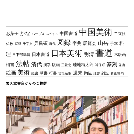
中国美術
かな
中国書道
お菓子
二玄社
ハーブ＆スパイス
図録
山岳
料
呉昌碩
字典
展覧会
手本
仏教
写経
千字文
唐代
書道
日本美術
理
明清
日本書道
木版画
日下部鳴鶴
法帖
清代
篆刻
楷書
畦地梅太郎
版画
漢字
王羲之
篆書
神保町
美術
絵画
週末
草書
行書
陶磁
臨書
雑誌
貫名菘翁
青山杉雨
隷書
悠久堂書店からのご挨拶