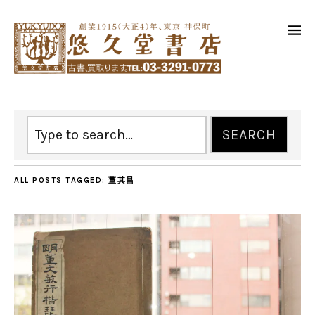
ALL POSTS TAGGED:
董其昌