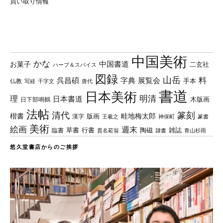
買い取り情報
中国美術
かな
中国書道
お菓子
二玄社
ハーブ＆スパイス
図録
山岳
料
呉昌碩
字典
展覧会
手本
仏教
写経
千字文
唐代
書道
日本美術
理
明清
日本書道
木版画
日下部鳴鶴
法帖
清代
篆刻
楷書
畦地梅太郎
版画
漢字
王羲之
篆書
神保町
美術
絵画
週末
草書
行書
陶磁
臨書
雑誌
貫名菘翁
青山杉雨
隷書
悠久堂書店からのご挨拶