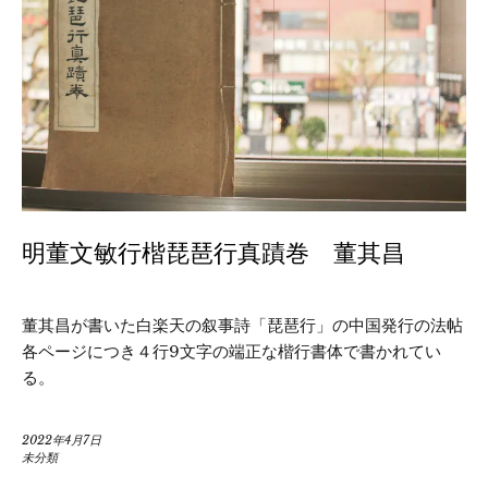
明董文敏行楷琵琶行真蹟巻 董其昌
董其昌が書いた白楽天の叙事詩「琵琶行」の中国発行の法帖
各ページにつき４行9文字の端正な楷行書体で書かれてい
る。
2022年4月7日
未分類