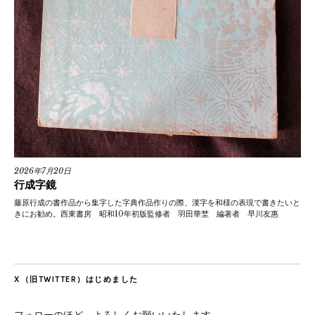
2026年7月20日
行成字鏡
藤原行成の書作品から集字した字典作品作りの際、漢字を和様の表現で書きたいと
きにお勧め。西東書房 昭和10年初版監修者 羽田華埜 編著者 早川友惠
X（旧TWITTER）はじめました