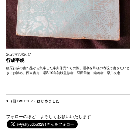
2026年7月20日
行成字鏡
藤原行成の書作品から集字した字典作品作りの際、漢字を和様の表現で書きたいと
きにお勧め。西東書房 昭和10年初版監修者 羽田華埜 編著者 早川友惠
X（旧TWITTER）はじめました
フォローのほど、よろしくお願いいたします