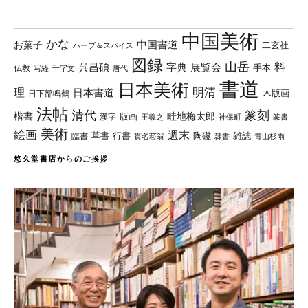
中国美術
かな
中国書道
お菓子
二玄社
ハーブ＆スパイス
図録
山岳
料
呉昌碩
字典
展覧会
手本
仏教
写経
千字文
唐代
書道
日本美術
理
明清
日本書道
木版画
日下部鳴鶴
法帖
清代
篆刻
楷書
畦地梅太郎
版画
漢字
王羲之
篆書
神保町
美術
絵画
週末
草書
行書
陶磁
臨書
雑誌
貫名菘翁
青山杉雨
隷書
悠久堂書店からのご挨拶