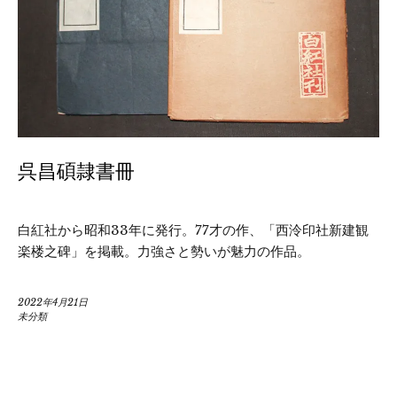
呉昌碩隷書冊
白紅社から昭和33年に発行。77才の作、「西泠印社新建観
楽楼之碑」を掲載。力強さと勢いが魅力の作品。
2022年4月21日
未分類