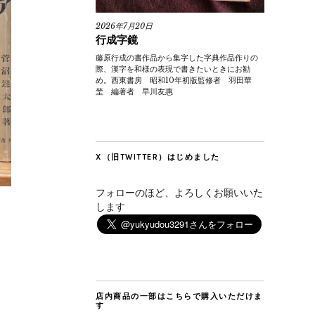
2026年7月20日
行成字鏡
藤原行成の書作品から集字した字典作品作りの
際、漢字を和様の表現で書きたいときにお勧
め。西東書房 昭和10年初版監修者 羽田華
埜 編著者 早川友惠
X（旧TWITTER）はじめました
フォローのほど、よろしくお願いいた
します
店内商品の一部はこちらで購入いただけま
す