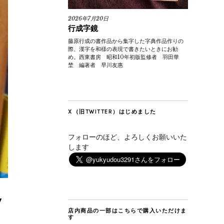
2026年7月20日
行成字鏡
藤原行成の書作品から集字した字典作品作りの
際、漢字を和様の表現で書きたいときにお勧
め。西東書房 昭和10年初版監修者 羽田華
埜 編著者 早川友惠
X（旧TWITTER）はじめました
フォローのほど、よろしくお願いいた
します
7
店内商品の一部はこちらで購入いただけま
す